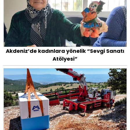
Akdeniz’de kadınlara yönelik “Sevgi Sanatı
Atölyesi”