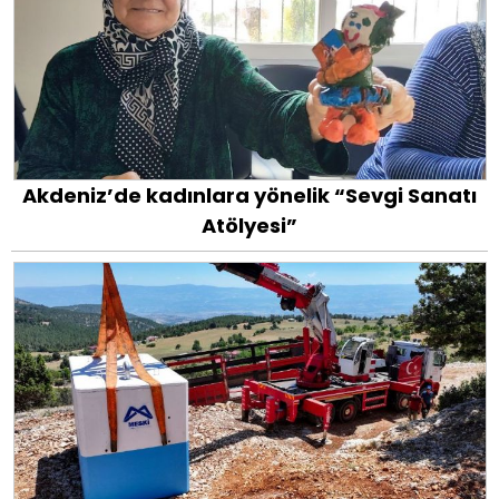
Akdeniz’de kadınlara yönelik “Sevgi Sanatı
Atölyesi”