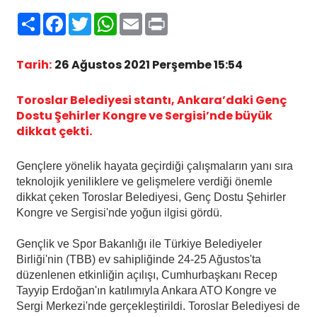
Paylaş
Facebook
Twitter
WhatsApp
Email
Print
Tarih:
26 Ağustos 2021 Perşembe 15:54
Toroslar Belediyesi stantı, Ankara’daki Genç
Dostu Şehirler Kongre ve Sergisi’nde büyük
dikkat çekti.
Gençlere yönelik hayata geçirdiği çalışmaların yanı sıra
teknolojik yeniliklere ve gelişmelere verdiği önemle
dikkat çeken Toroslar Belediyesi, Genç Dostu Şehirler
Kongre ve Sergisi'nde yoğun ilgisi gördü.
G
ençlik ve Spor Bakanlığı ile Türkiye Belediyeler
Birliği'nin (TBB) ev sahipliğinde 24-25 Ağustos'ta
düzenlenen etkinliğin açılışı, Cumhurbaşkanı Recep
Tayyip Erdoğan'ın katılımıyla Ankara ATO Kongre ve
Sergi Merkezi'nde gerçekleştirildi. Toroslar Belediyesi de