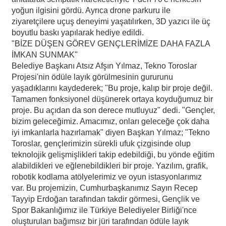
yoğun ilgisini gördü. Ayrıca drone parkuru ile
ziyaretçilere uçuş deneyimi yaşatılırken, 3D yazıcı ile üç
boyutlu baskı yapılarak hediye edildi.
"BİZE DÜŞEN GÖREV GENÇLERİMİZE DAHA FAZLA
İMKAN SUNMAK"
Belediye Başkanı Atsız Afşın Yılmaz, Tekno Toroslar
Projesi'nin ödüle layık görülmesinin gururunu
yaşadıklarını kaydederek; "Bu proje, kalıp bir proje değil.
Tamamen fonksiyonel düşünerek ortaya koyduğumuz bir
proje. Bu açıdan da son derece mutluyuz" dedi. "Gençler,
bizim geleceğimiz. Amacımız, onları geleceğe çok daha
iyi imkanlarla hazırlamak" diyen Başkan Yılmaz; "Tekno
Toroslar, gençlerimizin sürekli ufuk çizgisinde olup
teknolojik gelişmişlikleri takip edebildiği, bu yönde eğitim
alabildikleri ve eğlenebildikleri bir proje. Yazılım, grafik,
robotik kodlama atölyelerimiz ve oyun istasyonlarımız
var. Bu projemizin, Cumhurbaşkanımız Sayın Recep
Tayyip Erdoğan tarafından takdir görmesi, Gençlik ve
Spor Bakanlığımız ile Türkiye Belediyeler Birliği'nce
oluşturulan bağımsız bir jüri tarafından ödüle layık