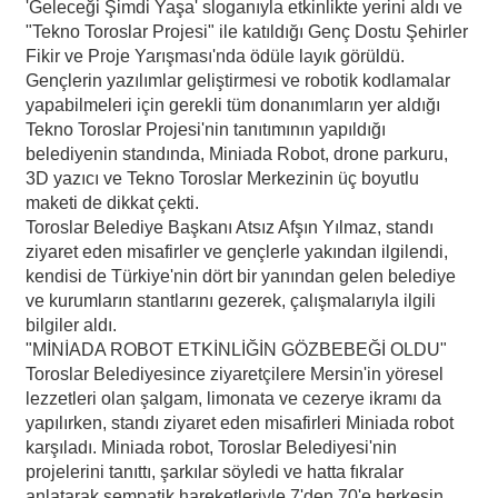
'Geleceği Şimdi Yaşa' sloganıyla etkinlikte yerini aldı ve
"Tekno Toroslar Projesi" ile katıldığı Genç Dostu Şehirler
Fikir ve Proje Yarışması'nda ödüle layık görüldü.
Gençlerin yazılımlar geliştirmesi ve robotik kodlamalar
yapabilmeleri için gerekli tüm donanımların yer aldığı
Tekno Toroslar Projesi'nin tanıtımının yapıldığı
belediyenin standında, Miniada Robot, drone parkuru,
3D yazıcı ve Tekno Toroslar Merkezinin üç boyutlu
maketi de dikkat çekti.
Toroslar Belediye Başkanı Atsız Afşın Yılmaz, standı
ziyaret eden misafirler ve gençlerle yakından ilgilendi,
kendisi de Türkiye'nin dört bir yanından gelen belediye
ve kurumların stantlarını gezerek, çalışmalarıyla ilgili
bilgiler aldı.
"MİNİADA ROBOT ETKİNLİĞİN GÖZBEBEĞİ OLDU"
Toroslar Belediyesince ziyaretçilere Mersin'in yöresel
lezzetleri olan şalgam, limonata ve cezerye ikramı da
yapılırken, standı ziyaret eden misafirleri Miniada robot
karşıladı. Miniada robot, Toroslar Belediyesi'nin
projelerini tanıttı, şarkılar söyledi ve hatta fıkralar
anlatarak sempatik hareketleriyle 7'den 70'e herkesin