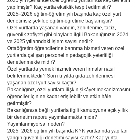
2025 yılı içerisinde özel öğrenci yurtlarında kaç denetim
yapılmıştır? Kaç yurtta eksiklik tespit edilmiştir?
2025–2026 eğitim-öğretim yılı başında kaç özel yurt
denetimsiz şekilde eğitim-öğretime başlamıştır?
Özel yurtlarda yaşanan yangın, zehirlenme, taciz,
güvenlik zafiyeti gibi olaylarla ilgili Bakanlığınızın 2024
ve 2025 yıllarındaki işlem sayısı nedir?
Ortaöğretim öğrencilerine barınma hizmeti veren özel
yurtlarda çalışan personelin pedagojik yeterliliği
denetlenmekte midir?
Özel yurtlarda yemek hizmeti veren firmalar nasıl
belirlenmektedir? Son iki yılda gıda zehirlenmesi
yaşanan özel yurt sayısı kaçtır?
Bakanlığınız, özel yurtlara ilişkin şikâyet mekanizmasını
öğrenciler için ne kadar erişilebilir ve etkin hâle
getirmiştir?
Bakanlığınıza bağlı yurtlarla ilgili kamuoyuna açık yıllık
bir denetim raporu yayımlanmakta mıdır?
Yayımlanmıyorsa, neden?
2025–2026 eğitim yılı başında KYK yurtlarında yapılan
yangın güvenliği denetimi sayısı kaçtır? Kaç yurtta