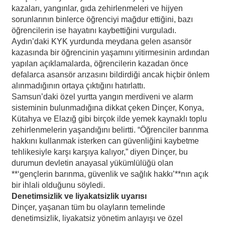
kazaları, yangınlar, gıda zehirlenmeleri ve hijyen
sorunlarının binlerce öğrenciyi mağdur ettiğini, bazı
öğrencilerin ise hayatını kaybettiğini vurguladı.
Aydın’daki KYK yurdunda meydana gelen asansör
kazasında bir öğrencinin yaşamını yitirmesinin ardından
yapılan açıklamalarda, öğrencilerin kazadan önce
defalarca asansör arızasını bildirdiği ancak hiçbir önlem
alınmadığının ortaya çıktığını hatırlattı.
Samsun’daki özel yurtta yangın merdiveni ve alarm
sisteminin bulunmadığına dikkat çeken Dinçer, Konya,
Kütahya ve Elazığ gibi birçok ilde yemek kaynaklı toplu
zehirlenmelerin yaşandığını belirtti. “Öğrenciler barınma
hakkını kullanmak isterken can güvenliğini kaybetme
tehlikesiyle karşı karşıya kalıyor,” diyen Dinçer, bu
durumun devletin anayasal yükümlülüğü olan
**‘gençlerin barınma, güvenlik ve sağlık hakkı’**nın açık
bir ihlali olduğunu söyledi.
Denetimsizlik ve liyakatsizlik uyarısı
Dinçer, yaşanan tüm bu olayların temelinde
denetimsizlik, liyakatsiz yönetim anlayışı ve özel