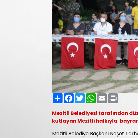
Paylaş
Facebook
Twitter
WhatsApp
Email
Print
Mezitli Belediyesi tarafından düz
kutlayan Mezitli halkıyla, bayra
Mezitli Belediye Başkanı Neşet Tarh