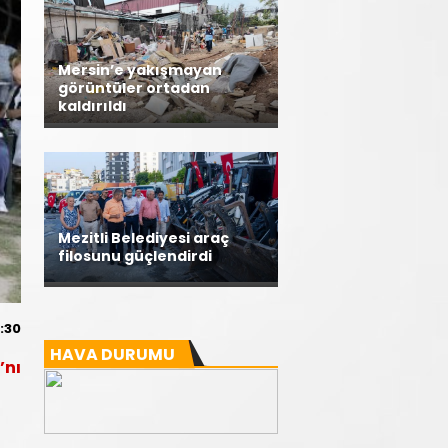
Mersin’e yakışmayan
görüntüler ortadan
kaldırıldı
Mezitli Belediyesi araç
filosunu güçlendirdi
:30
HAVA DURUMU
’nı