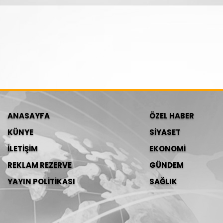
ANASAYFA
ÖZEL HABER
KÜNYE
SİYASET
İLETİŞİM
EKONOMİ
REKLAM REZERVE
GÜNDEM
YAYIN POLİTİKASI
SAĞLIK