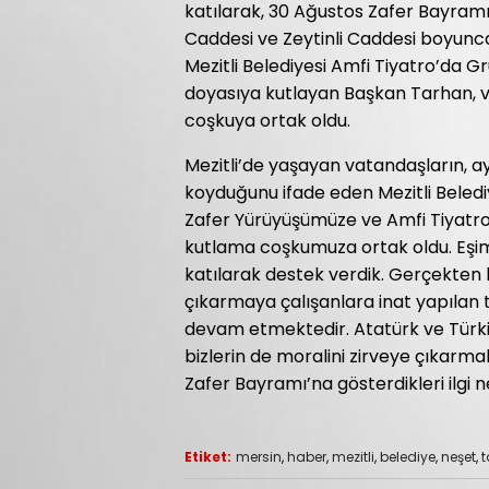
katılarak, 30 Ağustos Zafer Bayram
Caddesi ve Zeytinli Caddesi boyun
Mezitli Belediyesi Amfi Tiyatro’da Gr
doyasıya kutlayan Başkan Tarhan, va
coşkuya ortak oldu.
Mezitli’de yaşayan vatandaşların, a
koyduğunu ifade eden Mezitli Beled
Zafer Yürüyüşümüze ve Amfi Tiyat
kutlama coşkumuza ortak oldu. Eşim
katılarak destek verdik. Gerçekten h
çıkarmaya çalışanlara inat yapılan t
devam etmektedir. Atatürk ve Türkiy
bizlerin de moralini zirveye çıkarm
Zafer Bayramı’na gösterdikleri ilgi 
Etiket:
mersin
,
haber
,
mezitli
,
belediye
,
neşet
,
t