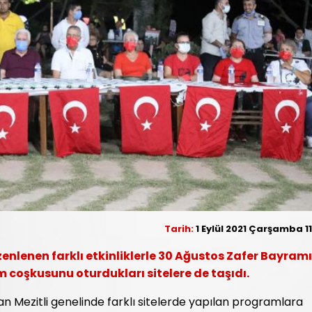
Tarih:
1 Eylül 2021 Çarşamba 11
enlenen farklı etkinliklerle 30 Ağustos Zafer Bayramı
m coşkusunu oturdukları sitelere de taşıdı.
an Mezitli genelinde farklı sitelerde yapılan programlara