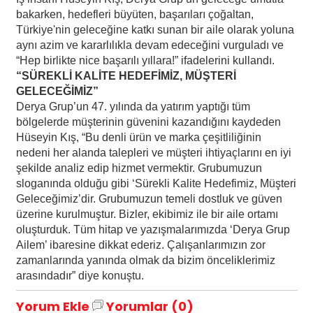
bakarken, hedefleri büyüten, başarıları çoğaltan,
Türkiye'nin geleceğine katkı sunan bir aile olarak yoluna
aynı azim ve kararlılıkla devam edeceğini vurguladı ve
“Hep birlikte nice başarılı yıllara!” ifadelerini kullandı.
“SÜREKLİ KALİTE HEDEFİMİZ, MÜŞTERİ
GELECEĞİMİZ”
Derya Grup’un 47. yılında da yatırım yaptığı tüm
bölgelerde müşterinin güvenini kazandığını kaydeden
Hüseyin Kış, “Bu denli ürün ve marka çeşitliliğinin
nedeni her alanda talepleri ve müşteri ihtiyaçlarını en iyi
şekilde analiz edip hizmet vermektir. Grubumuzun
sloganında olduğu gibi ‘Sürekli Kalite Hedefimiz, Müşteri
Geleceğimiz’dir. Grubumuzun temeli dostluk ve güven
üzerine kurulmuştur. Bizler, ekibimiz ile bir aile ortamı
oluşturduk. Tüm hitap ve yazışmalarımızda ‘Derya Grup
Ailem’ ibaresine dikkat ederiz. Çalışanlarımızın zor
zamanlarında yanında olmak da bizim önceliklerimiz
arasındadır” diye konuştu.
Yorum Ekle
Yorumlar (0)