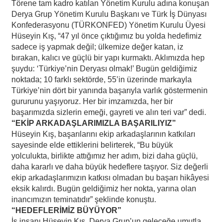
Törene tam kadro katılan Yönetim Kurulu adına konuşan
Derya Grup Yönetim Kurulu Başkanı ve Türk İş Dünyası
Konfederasyonu (TÜRKONFED) Yönetim Kurulu Üyesi
Hüseyin Kış, “47 yıl önce çıktığımız bu yolda hedefimiz
sadece iş yapmak değil; ülkemize değer katan, iz
bırakan, kalıcı ve güçlü bir yapı kurmaktı. Aklımızda hep
şuydu: ‘Türkiye’nin Deryası olmak!’ Bugün geldiğimiz
noktada; 10 farklı sektörde, 55’in üzerinde markayla
Türkiye’nin dört bir yanında başarıyla varlık göstermenin
gururunu yaşıyoruz. Her bir imzamızda, her bir
başarımızda sizlerin emeği, gayreti ve alın teri var” dedi.
“EKİP ARKADAŞLARIMIZLA BAŞARILIYIZ”
Hüseyin Kış, başarılarını ekip arkadaşlarının katkıları
sayesinde elde ettiklerini belirterek, “Bu büyük
yolculukta, birlikte attığımız her adım, bizi daha güçlü,
daha kararlı ve daha büyük hedeflere taşıyor. Siz değerli
ekip arkadaşlarımızın katkısı olmadan bu başarı hikâyesi
eksik kalırdı. Bugün geldiğimiz her nokta, yarına olan
inancımızın teminatıdır” şeklinde konuştu.
“HEDEFLERİMİZ BÜYÜYOR”
İş insanı Hüseyin Kış, Derya Grup’un geleceğe umutla