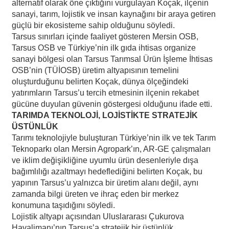
alternatif olarak öne çıktığını vurgulayan Koçak, ilçenin
sanayi, tarım, lojistik ve insan kaynağını bir araya getiren
güçlü bir ekosisteme sahip olduğunu söyledi.
Tarsus sınırları içinde faaliyet gösteren Mersin OSB,
Tarsus OSB ve Türkiye’nin ilk gıda ihtisas organize
sanayi bölgesi olan Tarsus Tarımsal Ürün İşleme İhtisas
OSB’nin (TÜİOSB) üretim altyapısının temelini
oluşturduğunu belirten Koçak, dünya ölçeğindeki
yatırımların Tarsus’u tercih etmesinin ilçenin rekabet
gücüne duyulan güvenin göstergesi olduğunu ifade etti.
TARIMDA TEKNOLOJİ, LOJİSTİKTE STRATEJİK
ÜSTÜNLÜK
Tarımı teknolojiyle buluşturan Türkiye’nin ilk ve tek Tarım
Teknoparkı olan Mersin Agropark’ın, AR-GE çalışmaları
ve iklim değişikliğine uyumlu ürün desenleriyle dışa
bağımlılığı azaltmayı hedeflediğini belirten Koçak, bu
yapının Tarsus’u yalnızca bir üretim alanı değil, aynı
zamanda bilgi üreten ve ihraç eden bir merkez
konumuna taşıdığını söyledi.
Lojistik altyapı açısından Uluslararası Çukurova
Havalimanı’nın Tarsus’a stratejik bir üstünlük