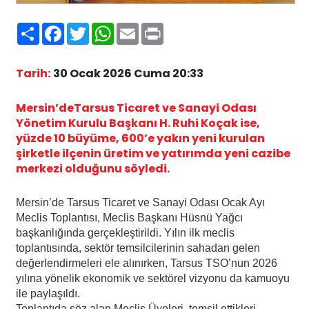
Paylaş
Facebook
Twitter
WhatsApp
Email
Print
Tarih:
30 Ocak 2026 Cuma 20:33
Mersin’deTarsus Ticaret ve Sanayi Odası
Yönetim Kurulu Başkanı H. Ruhi Koçak ise,
yüzde 10 büyüme, 600’e yakın yeni kurulan
şirketle ilçenin üretim ve yatırımda yeni cazibe
merkezi olduğunu söyledi.
Mersin’de Tarsus Ticaret ve Sanayi Odası Ocak Ayı
Meclis Toplantısı, Meclis Başkanı Hüsnü Yağcı
başkanlığında gerçekleştirildi. Yılın ilk meclis
toplantısında, sektör temsilcilerinin sahadan gelen
değerlendirmeleri ele alınırken, Tarsus TSO’nun 2026
yılına yönelik ekonomik ve sektörel vizyonu da kamuoyu
ile paylaşıldı.
Toplantıda söz alan Meclis Üyeleri, temsil ettikleri