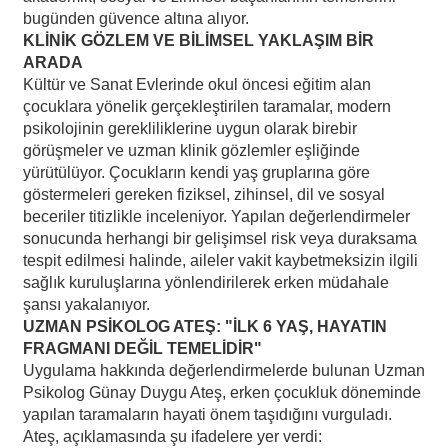
bugünden güvence altına alıyor.
KLİNİK GÖZLEM VE BİLİMSEL YAKLAŞIM BİR
ARADA
Kültür ve Sanat Evlerinde okul öncesi eğitim alan
çocuklara yönelik gerçekleştirilen taramalar, modern
psikolojinin gerekliliklerine uygun olarak birebir
görüşmeler ve uzman klinik gözlemler eşliğinde
yürütülüyor. Çocukların kendi yaş gruplarına göre
göstermeleri gereken fiziksel, zihinsel, dil ve sosyal
beceriler titizlikle inceleniyor. Yapılan değerlendirmeler
sonucunda herhangi bir gelişimsel risk veya duraksama
tespit edilmesi halinde, aileler vakit kaybetmeksizin ilgili
sağlık kuruluşlarına yönlendirilerek erken müdahale
şansı yakalanıyor.
UZMAN PSİKOLOG ATEŞ: "İLK 6 YAŞ, HAYATIN
FRAGMANI DEĞİL TEMELİDİR"
Uygulama hakkında değerlendirmelerde bulunan Uzman
Psikolog Günay Duygu Ateş, erken çocukluk döneminde
yapılan taramaların hayati önem taşıdığını vurguladı.
Ateş, açıklamasında şu ifadelere yer verdi: