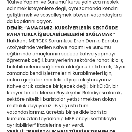
‘Kahve Yapımı ve Sunumu’ kursu yalnızca meslek
edinmek isteyenlere değil, aynı zamanda kendini
geliştirmek ve sosyalleşmek isteyen vatandaşlara
da kapılarını açıyor.
DEMİR: “AMACIMIZ, KURSİYERLERİN SEKTÖRDE
RAHATLIKLA İŞ BULABİLMELERİNİ SAĞLAMAK”
Halkkent MERCEK Sorumlusu Eren Demir, Barista
Atölyesi’nde verilen Kahve Yapımı ve Sunumu
eğitiminde amaçlarının sadece kahve yapmayı
öğretmek değil, kursiyerlerin sektörde rahatlıkla iş
bulabilmelerini sağlamak olduğunu belirterek, “Aynı
zamanda kendi işletmelerini kurabilmeleri için,
onlara güçlü bir mesleki altyapı oluşturuyoruz.
Kahve artık sadece bir içecek değil; bir kültür, bir
kariyer fırsatı. Mersin Büyükşehir Belediyesi olarak,
sektöre nitelikli baristalar yetiştirmekten dolayı
mutluluk duyuyoruz. 18 yaş üstü tüm
vatandaşlarımız, ücretsiz bir şekilde barista
kursumuzdan faydalanıp MEB onaylı sertifikayla
ayrılabilirler” ifadelerine yer verdi.
YEŞİLLİ: “BARİSTALIK HEM TÜRKİYE’DE HEM DE