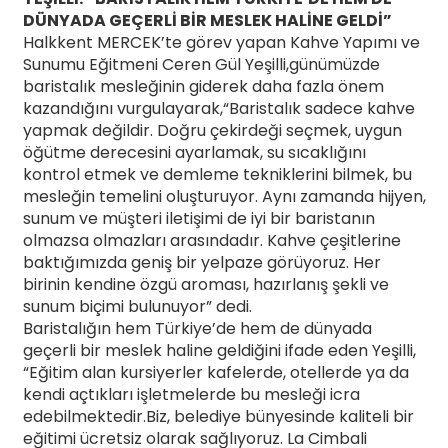
DÜNYADA GEÇERLİ BİR MESLEK HALİNE GELDİ”
Halkkent MERCEK’te görev yapan Kahve Yapımı ve
Sunumu Eğitmeni Ceren Gül Yeşilli,günümüzde
baristalık mesleğinin giderek daha fazla önem
kazandığını vurgulayarak,“Baristalık sadece kahve
yapmak değildir. Doğru çekirdeği seçmek, uygun
öğütme derecesini ayarlamak, su sıcaklığını
kontrol etmek ve demleme tekniklerini bilmek, bu
mesleğin temelini oluşturuyor. Aynı zamanda hijyen,
sunum ve müşteri iletişimi de iyi bir baristanın
olmazsa olmazları arasındadır. Kahve çeşitlerine
baktığımızda geniş bir yelpaze görüyoruz. Her
birinin kendine özgü aroması, hazırlanış şekli ve
sunum biçimi bulunuyor” dedi.
Baristalığın hem Türkiye’de hem de dünyada
geçerli bir meslek haline geldiğini ifade eden Yeşilli,
“Eğitim alan kursiyerler kafelerde, otellerde ya da
kendi açtıkları işletmelerde bu mesleği icra
edebilmektedir.Biz, belediye bünyesinde kaliteli bir
eğitimi ücretsiz olarak sağlıyoruz. La Cimbali