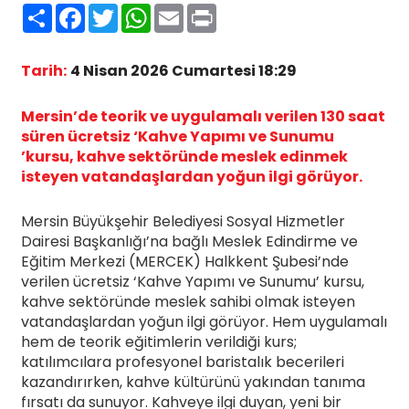
Paylaş
Facebook
Twitter
WhatsApp
Email
Print
Tarih:
4 Nisan 2026 Cumartesi 18:29
Mersin’de teorik ve uygulamalı verilen 130 saat
süren ücretsiz ‘Kahve Yapımı ve Sunumu
’kursu, kahve sektöründe meslek edinmek
isteyen vatandaşlardan yoğun ilgi görüyor.
Mersin Büyükşehir Belediyesi Sosyal Hizmetler
Dairesi Başkanlığı’na bağlı Meslek Edindirme ve
Eğitim Merkezi (MERCEK) Halkkent Şubesi’nde
verilen ücretsiz ‘Kahve Yapımı ve Sunumu’ kursu,
kahve sektöründe meslek sahibi olmak isteyen
vatandaşlardan yoğun ilgi görüyor. Hem uygulamalı
hem de teorik eğitimlerin verildiği kurs;
katılımcılara profesyonel baristalık becerileri
kazandırırken, kahve kültürünü yakından tanıma
fırsatı da sunuyor. Kahveye ilgi duyan, yeni bir