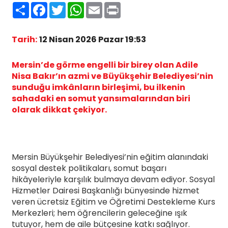
Paylaş
Facebook
Twitter
WhatsApp
Email
Print
Tarih:
12 Nisan 2026 Pazar 19:53
Mersin’de görme engelli bir birey olan Adile
Nisa Bakır’ın azmi ve Büyükşehir Belediyesi’nin
sunduğu imkânların birleşimi, bu ilkenin
sahadaki en somut yansımalarından biri
olarak dikkat çekiyor.
Mersin Büyükşehir Belediyesi’nin eğitim alanındaki
sosyal destek politikaları, somut başarı
hikâyeleriyle karşılık bulmaya devam ediyor. Sosyal
Hizmetler Dairesi Başkanlığı bünyesinde hizmet
veren ücretsiz Eğitim ve Öğretimi Destekleme Kurs
Merkezleri; hem öğrencilerin geleceğine ışık
tutuyor, hem de aile bütçesine katkı sağlıyor.