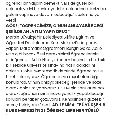
öğrenci bir yaşam demektir. Biz de güzel bir
gelecek ve iyi bireyler yetiştirmek adına elimizden
geleni yapmaya devam edeceğiz” sözlerine yer
verdi.
GÖKE: “ÖĞRENCİMİZE, O’NUN ANLAYABİLECEĞİ
ŞEKİLDE ANLATIM YAPIYORUZ”
Mersin Büyükşehir Belediyesi Silifke Eğitim ve
Öğretimi Destekleme Kurs Merkezi’nde görev
yapan Matematik Öğretmeni Burçin Göke, Adile
Nisa gibi birçok özel gereksinimli öğrencilerinin
olduğunu ve Adile Nisa’yı dönem başından beri sıkı
bir şekilde üniversite sınavına hazırladıklarını
anlattı. Göke, “Matematik dersinde öğrencimizle
birebir ilerliyoruz. Öğrencimizin muaf olmadığı
konularda, O’nun anlayabileceği şekilde ve sözel
olarak anlatım yapıyoruz. ÖSYM’nin sorularını baz
alarak, öğrencimizin sınava yönelik yapabileceği
soruları beraber çözüyoruz. Kendisinden güzel bir
sonuç bekliyoruz” dedi.
ADİLE NİSA: “BÜYÜKŞEHİR
KURS MERKEZİ’NDE ÖĞRENCİLERE HER TÜRLÜ