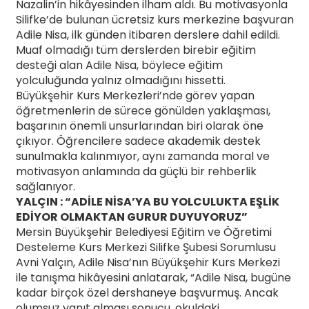
Nazalin’in hikâyesinden ilham aldı. Bu motivasyonla
Silifke’de bulunan ücretsiz kurs merkezine başvuran
Adile Nisa, ilk günden itibaren derslere dahil edildi.
Muaf olmadığı tüm derslerden birebir eğitim
desteği alan Adile Nisa, böylece eğitim
yolculuğunda yalnız olmadığını hissetti.
Büyükşehir Kurs Merkezleri’nde görev yapan
öğretmenlerin de sürece gönülden yaklaşması,
başarının önemli unsurlarından biri olarak öne
çıkıyor. Öğrencilere sadece akademik destek
sunulmakla kalınmıyor, aynı zamanda moral ve
motivasyon anlamında da güçlü bir rehberlik
sağlanıyor.
YALÇIN : “ADİLE NİSA’YA BU YOLCULUKTA EŞLİK
EDİYOR OLMAKTAN GURUR DUYUYORUZ”
Mersin Büyükşehir Belediyesi Eğitim ve Öğretimi
Desteleme Kurs Merkezi Silifke Şubesi Sorumlusu
Avni Yalçın, Adile Nisa’nın Büyükşehir Kurs Merkezi
ile tanışma hikâyesini anlatarak, “Adile Nisa, bugüne
kadar birçok özel dershaneye başvurmuş. Ancak
olumsuz yanıt alması sonucu, okuldaki