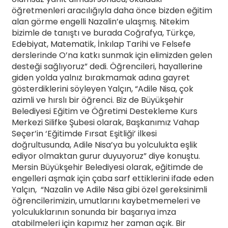
öğretmenleri aracılığıyla daha önce bizden eğitim
alan görme engelli Nazalin’e ulaşmış. Nitekim
bizimle de tanıştı ve burada Coğrafya, Türkçe,
Edebiyat, Matematik, İnkılap Tarihi ve Felsefe
derslerinde O’na katkı sunmak için elimizden gelen
desteği sağlıyoruz” dedi. Öğrencileri, hayallerine
giden yolda yalnız bırakmamak adına gayret
gösterdiklerini söyleyen Yalçın, “Adile Nisa, çok
azimli ve hırslı bir öğrenci. Biz de Büyükşehir
Belediyesi Eğitim ve Öğretimi Destekleme Kurs
Merkezi Silifke Şubesi olarak, Başkanımız Vahap
Seçer’in ‘Eğitimde Fırsat Eşitliği’ ilkesi
doğrultusunda, Adile Nisa’ya bu yolculukta eşlik
ediyor olmaktan gurur duyuyoruz” diye konuştu.
Mersin Büyükşehir Belediyesi olarak, eğitimde de
engelleri aşmak için çaba sarf ettiklerini ifade eden
Yalçın, “Nazalin ve Adile Nisa gibi özel gereksinimli
öğrencilerimizin, umutlarını kaybetmemeleri ve
yolculuklarının sonunda bir başarıya imza
atabilmeleri için kapımız her zaman açık. Bir