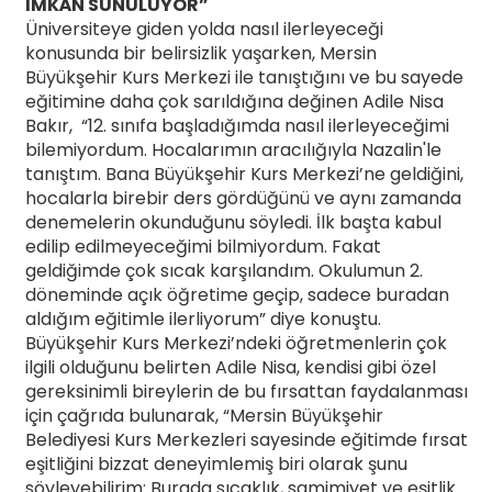
İMKÂN SUNULUYOR”
Üniversiteye giden yolda nasıl ilerleyeceği
konusunda bir belirsizlik yaşarken, Mersin
Büyükşehir Kurs Merkezi ile tanıştığını ve bu sayede
eğitimine daha çok sarıldığına değinen Adile Nisa
Bakır, “12. sınıfa başladığımda nasıl ilerleyeceğimi
bilemiyordum. Hocalarımın aracılığıyla Nazalin'le
tanıştım. Bana Büyükşehir Kurs Merkezi’ne geldiğini,
hocalarla birebir ders gördüğünü ve aynı zamanda
denemelerin okunduğunu söyledi. İlk başta kabul
edilip edilmeyeceğimi bilmiyordum. Fakat
geldiğimde çok sıcak karşılandım. Okulumun 2.
döneminde açık öğretime geçip, sadece buradan
aldığım eğitimle ilerliyorum” diye konuştu.
Büyükşehir Kurs Merkezi’ndeki öğretmenlerin çok
ilgili olduğunu belirten Adile Nisa, kendisi gibi özel
gereksinimli bireylerin de bu fırsattan faydalanması
için çağrıda bulunarak, “Mersin Büyükşehir
Belediyesi Kurs Merkezleri sayesinde eğitimde fırsat
eşitliğini bizzat deneyimlemiş biri olarak şunu
söyleyebilirim: Burada sıcaklık, samimiyet ve eşitlik