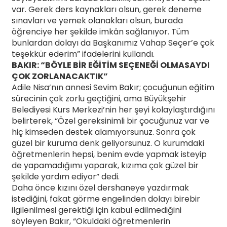
var. Gerek ders kaynakları olsun, gerek deneme
sınavları ve yemek olanakları olsun, burada
öğrenciye her şekilde imkân sağlanıyor. Tüm
bunlardan dolayı da Başkanımız Vahap Seçer’e çok
teşekkür ederim” ifadelerini kullandı.
BAKIR: “BÖYLE BİR EĞİTİM SEÇENEĞİ OLMASAYDI
ÇOK ZORLANACAKTIK”
Adile Nisa’nın annesi Sevim Bakır; çocuğunun eğitim
sürecinin çok zorlu geçtiğini, ama Büyükşehir
Belediyesi Kurs Merkezi’nin her şeyi kolaylaştırdığını
belirterek, “Özel gereksinimli bir çocuğunuz var ve
hiç kimseden destek alamıyorsunuz. Sonra çok
güzel bir kuruma denk geliyorsunuz. O kurumdaki
öğretmenlerin hepsi, benim evde yapmak isteyip
de yapamadığımı yaparak, kızıma çok güzel bir
şekilde yardım ediyor” dedi.
Daha önce kızını özel dershaneye yazdırmak
istediğini, fakat görme engelinden dolayı birebir
ilgilenilmesi gerektiği için kabul edilmediğini
söyleyen Bakır, “Okuldaki öğretmenlerin