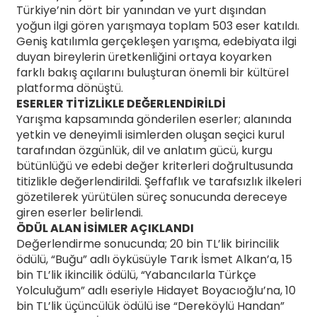
Türkiye’nin dört bir yanından ve yurt dışından
yoğun ilgi gören yarışmaya toplam 503 eser katıldı.
Geniş katılımla gerçekleşen yarışma, edebiyata ilgi
duyan bireylerin üretkenliğini ortaya koyarken
farklı bakış açılarını buluşturan önemli bir kültürel
platforma dönüştü.
ESERLER TİTİZLİKLE DEĞERLENDİRİLDİ
Yarışma kapsamında gönderilen eserler; alanında
yetkin ve deneyimli isimlerden oluşan seçici kurul
tarafından özgünlük, dil ve anlatım gücü, kurgu
bütünlüğü ve edebi değer kriterleri doğrultusunda
titizlikle değerlendirildi. Şeffaflık ve tarafsızlık ilkeleri
gözetilerek yürütülen süreç sonucunda dereceye
giren eserler belirlendi.
ÖDÜL ALAN İSİMLER AÇIKLANDI
Değerlendirme sonucunda; 20 bin TL’lik birincilik
ödülü, “Buğu” adlı öyküsüyle Tarık İsmet Alkan’a, 15
bin TL’lik ikincilik ödülü, “Yabancılarla Türkçe
Yolculuğum” adlı eseriyle Hidayet Boyacıoğlu’na, 10
bin TL’lik üçüncülük ödülü ise “Dereköylü Handan”