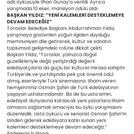
adlı öyküsüyle İlhan Günay’a verildi. Ayrıca
yarışmada 10 eser, mansiyon ödülü aldı.
BAŞKAN YILDIZ: “YENİ KALEMLERİ DESTEKLEMEYE
DEVAM EDECEĞİZ”
Toroslar Belediye Başkanı Abdurrahman Yıldız,
yarışmaya gösterilen yoğun ilgiden duyduğu
memnuniyeti dile getirerek, kültür ve sanatın
toplumsal gelişimdeki rolüne dikkat çekti.
Başkan Yıldız, “Toroslar, yalnızca doğal
güzellikleriyle değil, yetiştirdiği değerli
edebiyatçılarla da güçlü bir kültürel mirasa sahiptir .
Türkiye’de ve yurtdışında pek çok önemli ödül
almış, eserleriyle Türk sinemasına ilham veren
hemşehrimiz Osman Şahin de Türk edebiyatının
yaşayan ustalarındandır. Biz de bu usta ismin,
edebiyat dünyasına katılacak yeni yazarlara ilham
olmasını sağlamak amacıyla bu öykü yarışmasını
düzenledik. Usta öykücü ve senarist Osman Şahin’in
izinden giderek edebiyata katkı sunan yeni
kalemleri desteklemeye devam edeceğiz.”
ifadelerini kullandı.