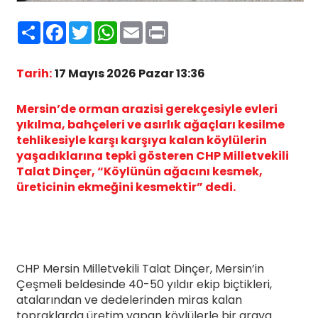
Paylaş
Facebook
Twitter
WhatsApp
Email
Print
Tarih:
17 Mayıs 2026 Pazar 13:36
Mersin’de orman arazisi gerekçesiyle evleri
yıkılma, bahçeleri ve asırlık ağaçları kesilme
tehlikesiyle karşı karşıya kalan köylülerin
yaşadıklarına tepki gösteren CHP Milletvekili
Talat Dinçer, “Köylünün ağacını kesmek,
üreticinin ekmeğini kesmektir” dedi.
CHP Mersin Milletvekili Talat Dinçer, Mersin’in
Çeşmeli beldesinde 40-50 yıldır ekip biçtikleri,
atalarından ve dedelerinden miras kalan
topraklarda üretim yapan köylülerle bir araya