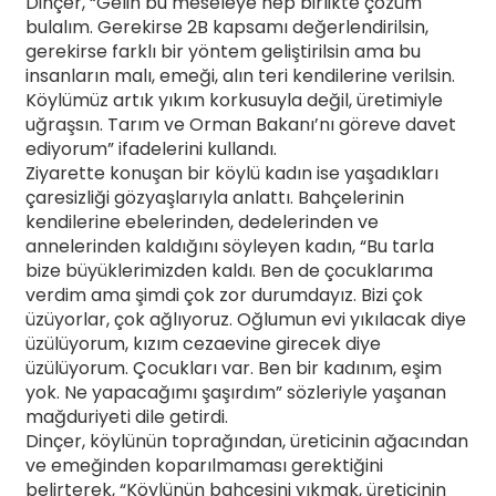
Dinçer, “Gelin bu meseleye hep birlikte çözüm
bulalım. Gerekirse 2B kapsamı değerlendirilsin,
gerekirse farklı bir yöntem geliştirilsin ama bu
insanların malı, emeği, alın teri kendilerine verilsin.
Köylümüz artık yıkım korkusuyla değil, üretimiyle
uğraşsın. Tarım ve Orman Bakanı’nı göreve davet
ediyorum” ifadelerini kullandı.
Ziyarette konuşan bir köylü kadın ise yaşadıkları
çaresizliği gözyaşlarıyla anlattı. Bahçelerinin
kendilerine ebelerinden, dedelerinden ve
annelerinden kaldığını söyleyen kadın, “Bu tarla
bize büyüklerimizden kaldı. Ben de çocuklarıma
verdim ama şimdi çok zor durumdayız. Bizi çok
üzüyorlar, çok ağlıyoruz. Oğlumun evi yıkılacak diye
üzülüyorum, kızım cezaevine girecek diye
üzülüyorum. Çocukları var. Ben bir kadınım, eşim
yok. Ne yapacağımı şaşırdım” sözleriyle yaşanan
mağduriyeti dile getirdi.
Dinçer, köylünün toprağından, üreticinin ağacından
ve emeğinden koparılmaması gerektiğini
belirterek, “Köylünün bahçesini yıkmak, üreticinin