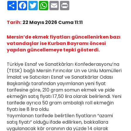
Paylaş
Facebook
Twitter
WhatsApp
Email
Print
Tarih:
22 Mayıs 2026 Cuma 11:11
Mersin’de ekmek fiyatları güncellenirken bazı
vatandaşlar ise Kurban Bayramı öncesi
yapılan güncellemeye tepki gösterdi.
Türkiye Esnaf ve Sanatkârları Konfederasyonu’na
(TESK) bağlı Mersin Fırıncılar Un ve Unlu Mamülleri
İmalat ve Satıcıları Esnaf ve Sanatkârlar Odası
Başkanlığı tarafından yayımlanan yeni fiyat
tarifesine göre, 210 gram somun ekmek ve pide
ekmeğin satış fiyatı 17,50 lira olarak belirlendi. Yeni
tarifede ayrıca 50 gram ambalajlı roll ekmeğin
fiyatı ise 8 lira oldu.
Yayımlanan tarifede belirtilen fiyatların “azami
satış fiyatı” olduğu ifade edilirken, bakkallara
uygulanacak kâr oranının da yüzde 14 olarak