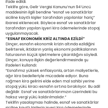
ifade edildi.
Teklife göre, Gelir Vergisi Kanunu’nun 94’üncü
maddesinin ilgili bendine “esnaf ve sanatkârlar
siciline kayıtlı kişiler tarafından yapılanlar hariç”
ibaresi eklenecek. Böylece esnaf ve sanatkârlar
tarafından yapılan işyeri kira ödemelerinde stopaj
uygulanmayacak.
“ESNAF EKONOMİK KRİZ ALTINDA EZİLDİ”
Dinçer, esnafın ekonomik krizin altında ezildiğini
belirterek, iktidarın yanlış ekonomi politikalarının
faturasının küçük işletmelere çıkarıldığını söyledi.
Dinçer, konuya ilişkin değerlendirmesinde şu
ifadeleri kullandı:
“Esnafımız yüksek enflasyonla, artan maliyetlerle,
ağır kira bedelleriyle mücadele ediyor. Buna
rağmen kira gelirini elde eden mal sahibi yerine
stopaj yükü kiracı esnafın sırtına bırakılıyor. Bu adil
değildir. Esnaf ve sanatkârlarımızın üzerindeki bu
haksız vergi yükü kaldırılmalıdır.”
Teklifin yasalaşması halinde, esnaf ve sanatkârlar
siciline kayıtlı kişilerin işyeri kira ödemelerinde