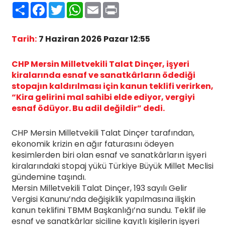
Paylaş
Facebook
Twitter
WhatsApp
Email
Print
Tarih:
7 Haziran 2026 Pazar 12:55
CHP Mersin Milletvekili Talat Dinçer, işyeri
kiralarında esnaf ve sanatkârların ödediği
stopajın kaldırılması için kanun teklifi verirken,
“Kira gelirini mal sahibi elde ediyor, vergiyi
esnaf ödüyor. Bu adil değildir” dedi.
CHP Mersin Milletvekili Talat Dinçer tarafından,
ekonomik krizin en ağır faturasını ödeyen
kesimlerden biri olan esnaf ve sanatkârların işyeri
kiralarındaki stopaj yükü Türkiye Büyük Millet Meclisi
gündemine taşındı.
Mersin Milletvekili Talat Dinçer, 193 sayılı Gelir
Vergisi Kanunu’nda değişiklik yapılmasına ilişkin
kanun teklifini TBMM Başkanlığı’na sundu. Teklif ile
esnaf ve sanatkârlar siciline kayıtlı kişilerin işyeri