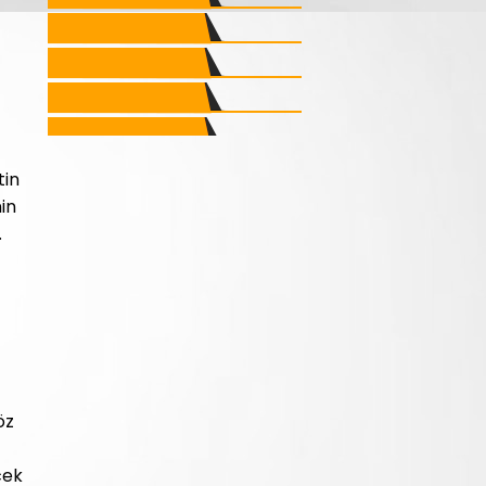
tin
in
.
öz
cek