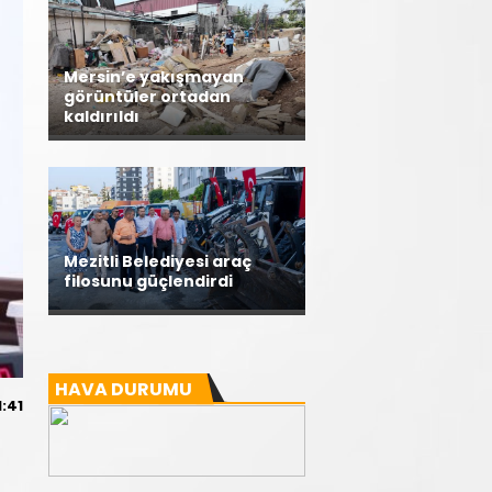
Mersin’e yakışmayan
görüntüler ortadan
kaldırıldı
Mezitli Belediyesi araç
filosunu güçlendirdi
HAVA DURUMU
:41