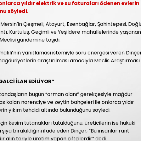
onlarca yıldır elektrik ve su faturaları ödenen evlerin
nu söyledi.
, Mersin’in Çeşmeli, Atayurt, Esenbağlar, Şahintepesi, Doğl
ıntı, Kurtuluş, Geçimli ve Yeşildere mahallelerinde yaşanan
Meclisi gündemine taşıdı.
klı’nın yanıtlaması istemiyle soru önergesi veren Dinçer
ağduriyetlerin araştırılması amacıyla Meclis Araştırması
ALCİ İLAN EDİLİYOR”
 vatandaşların bugün “orman alanı” gerekçesiyle mağdur
as kalan narenciye ve zeytin bahçeleri ile onlarca yıldır
erin yıkım tehdidi altında bulunduğunu söyledi.
için kesim tutanakları tutulduğunu, üreticilerin ise hukuki
rşıya bırakıldığını ifade eden Dinçer, “Bu insanlar rant
ır alın teriyle üretim yapan çiftçilerdir” dedi.