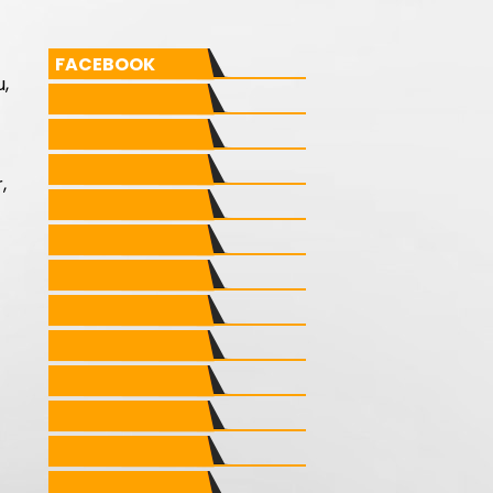
FACEBOOK
u,
,