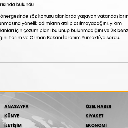
rısında bulundu.
r, önergesinde söz konusu alanlarda yaşayan vatandaşları
nmasına yönelik adımların atılıp atılmayacağını, yıkım
alanları için çözüm planı bulunup bulunmadığını ve 2B benz
ğını Tarım ve Orman Bakanı İbrahim Yumaklı'ya sordu.
ANASAYFA
ÖZEL HABER
KÜNYE
SİYASET
İLETİŞİM
EKONOMİ