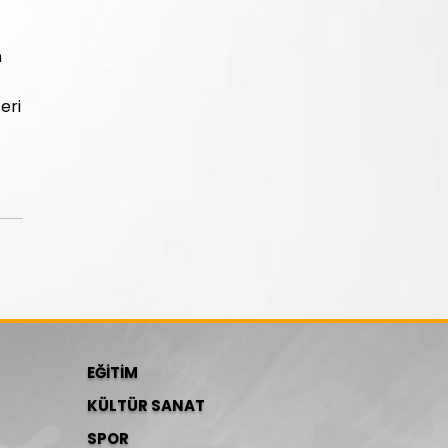
n
eri
EĞİTİM
KÜLTÜR SANAT
SPOR