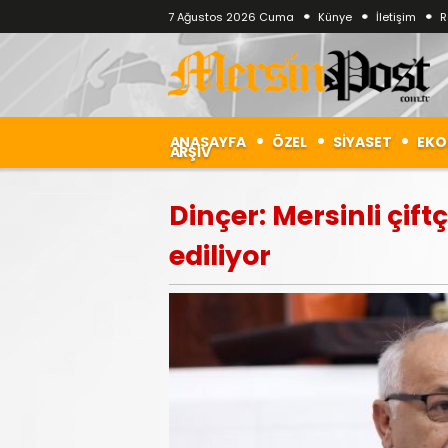
7 Ağustos 2026 Cuma
Künye
İletişim
R
ANASAYFA
ÖZEL
SİYASET
EKO
ARŞİV
Dinçer: Mersinli çif
ediliyor