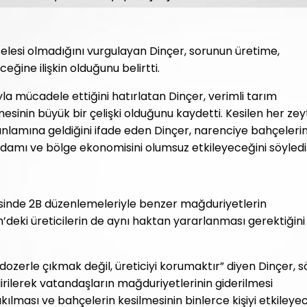
elesi olmadığını vurgulayan Dinçer, sorunun üretime,
eğine ilişkin olduğunu belirtti.
yla mücadele ettiğini hatırlatan Dinçer, verimli tarım
lmesinin büyük bir çelişki olduğunu kaydetti. Kesilen her zey
anlamına geldiğini ifade eden Dinçer, narenciye bahçelerin
ihdamı ve bölge ekonomisini olumsuz etkileyeceğini söyledi
sinde 2B düzenlemeleriyle benzer mağduriyetlerin
in’deki üreticilerin de aynı haktan yararlanması gerektiğini
 dozerle çıkmak değil, üreticiyi korumaktır” diyen Dinçer, s
rilerek vatandaşların mağduriyetlerinin giderilmesi
ıkılması ve bahçelerin kesilmesinin binlerce kişiyi etkileye