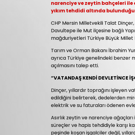
narenciye ve zeytin bahçeleri ile 
yıkım tehdidi altında bulunduğu
CHP Mersin Milletvekili Talat Dinçer
Davultepe ile Mut ilçesine bağlı Yap
mağduriyetleri Türkiye Büyük Millet 
Tarım ve Orman Bakanı İbrahim Yuma
ayrıca Türkiye genelindeki benzer m
açılmasını talep etti.
“VATANDAŞ KENDİ DEVLETİNCE İŞG
Dinçer, yıllardır toprağını işleyen
edildiğini belirterek, dedelerden mir
elektrik ve su faturaları ödenen evl
Asırlık zeytin ve narenciye ağaçları 
süreçler ve hapis tehdidiyle karşı ka
peşinde koşan işgalciler değil, yıllard