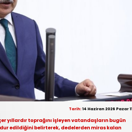
Tarih:
14 Haziran 2026 Pazar 11
çer yıllardır toprağını işleyen vatandaşların bugün
ur edildiğini belirterek, dedelerden miras kalan