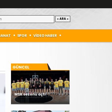
SANAT
SPOR
VİDEO HABER
GÜNCEL
MSK sezonu açtı