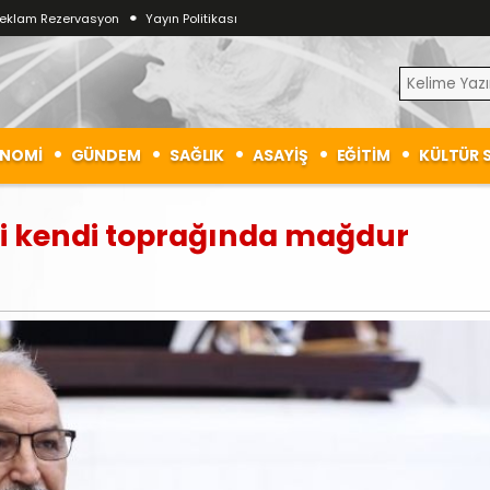
eklam Rezervasyon
Yayın Politikası
NOMİ
GÜNDEM
SAĞLIK
ASAYİŞ
EĞİTİM
KÜLTÜR 
tçi kendi toprağında mağdur