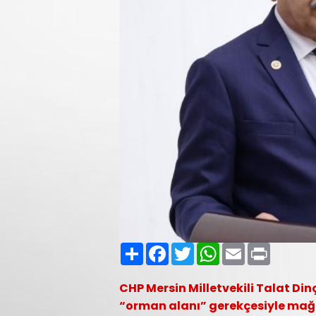
Paylaş
Facebook
Twitter
WhatsApp
Email
Print
CHP Mersin Milletvekili Talat Din
“orman alanı” gerekçesiyle mağd