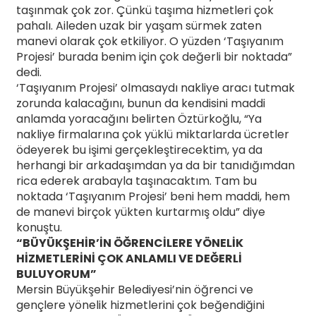
taşınmak çok zor. Çünkü taşıma hizmetleri çok
pahalı. Aileden uzak bir yaşam sürmek zaten
manevi olarak çok etkiliyor. O yüzden ‘Taşıyanım
Projesi’ burada benim için çok değerli bir noktada”
dedi.
‘Taşıyanım Projesi’ olmasaydı nakliye aracı tutmak
zorunda kalacağını, bunun da kendisini maddi
anlamda yoracağını belirten Öztürkoğlu, “Ya
nakliye firmalarına çok yüklü miktarlarda ücretler
ödeyerek bu işimi gerçekleştirecektim, ya da
herhangi bir arkadaşımdan ya da bir tanıdığımdan
rica ederek arabayla taşınacaktım. Tam bu
noktada ‘Taşıyanım Projesi’ beni hem maddi, hem
de manevi birçok yükten kurtarmış oldu” diye
konuştu.
“BÜYÜKŞEHİR’İN ÖĞRENCİLERE YÖNELİK
HİZMETLERİNİ ÇOK ANLAMLI VE DEĞERLİ
BULUYORUM”
Mersin Büyükşehir Belediyesi’nin öğrenci ve
gençlere yönelik hizmetlerini çok beğendiğini