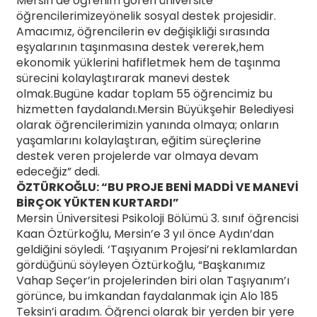
Mersin’de öğrenim gören üniversite
öğrencilerimizeyönelik sosyal destek projesidir.
Amacımız, öğrencilerin ev değişikliği sırasında
eşyalarının taşınmasına destek vererek,hem
ekonomik yüklerini hafifletmek hem de taşınma
sürecini kolaylaştırarak manevi destek
olmak.Bugüne kadar toplam 55 öğrencimiz bu
hizmetten faydalandı.Mersin Büyükşehir Belediyesi
olarak öğrencilerimizin yanında olmaya; onların
yaşamlarını kolaylaştıran, eğitim süreçlerine
destek veren projelerde var olmaya devam
edeceğiz” dedi.
ÖZTÜRKOĞLU: “BU PROJE BENİ MADDİ VE MANEVİ
BİRÇOK YÜKTEN KURTARDI”
Mersin Üniversitesi Psikoloji Bölümü 3. sınıf öğrencisi
Kaan Öztürkoğlu, Mersin’e 3 yıl önce Aydın’dan
geldiğini söyledi. ‘Taşıyanım Projesi’ni reklamlardan
gördüğünü söyleyen Öztürkoğlu, “Başkanımız
Vahap Seçer’in projelerinden biri olan Taşıyanım’ı
görünce, bu imkandan faydalanmak için Alo 185
Teksin’i aradım. Öğrenci olarak bir yerden bir yere