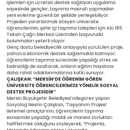
işlemleri için ücretsiz destek sağlayan uygulama
sayesinde gençler, taşınma masrafı yapmadan
yeni evlerine güvenli bir şekilde yerleşebiliyor.
Projeden yararlanmak isteyen üniversite
öğrencilerinin, şehir içi taşınma talepleri için Alo 185
Teksin Çağrı Merkezi üzerinden başvuruda
bulunmaları yeterli oluyor.
Genç dostu belediyecilik anlayışıyla yürütülen proje,
yalnızca ekonomik destek sağlamakla kalmıyor;
öğrencilerin taşınma sürecinde yaşadığı stres ve
belirsizliği de azaltarak, onların eğitim hayatına
daha rahat odaklanmalarına katkı sunuyor.
ÇALIŞKAN: “MERSİN’DE ÖĞRENİM GÖREN
ÜNİVERSİTE ÖĞRENCİLERİMİZE YÖNELİK SOSYAL
DESTEK PROJESİDİR”
Mersin Büyükşehir Belediyesi’ndegörev yapan
Sosyolog Nesrin Çalışkan, ‘Taşıyanım Projesi’
iletemel amaçlarının, öğrencilerin taşınma
esnasında yaşadığı maddi ve manevi zorlukları
hafifletmek olduğunu söyleyerek, “Projemiz,