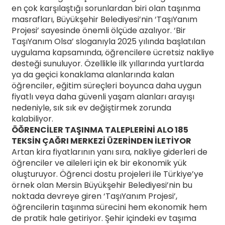
en çok karşılaştığı sorunlardan biri olan taşınma
masrafları, Büyükşehir Belediyesi’nin ‘TaşıYanım
Projesi’ sayesinde önemli ölçüde azalıyor. ‘Bir
TaşıYanım Olsa’ sloganıyla 2025 yılında başlatılan
uygulama kapsamında, öğrencilere ücretsiz nakliye
desteği sunuluyor. Özellikle ilk yıllarında yurtlarda
ya da geçici konaklama alanlarında kalan
öğrenciler, eğitim süreçleri boyunca daha uygun
fiyatlı veya daha güvenli yaşam alanları arayışı
nedeniyle, sık sık ev değiştirmek zorunda
kalabiliyor.
ÖĞRENCİLER TAŞINMA TALEPLERİNİ ALO 185
TEKSİN ÇAĞRI MERKEZİ ÜZERİNDEN İLETİYOR
Artan kira fiyatlarının yanı sıra, nakliye giderleri de
öğrenciler ve aileleri için ek bir ekonomik yük
oluşturuyor. Öğrenci dostu projeleri ile Türkiye’ye
örnek olan Mersin Büyükşehir Belediyesi’nin bu
noktada devreye giren ‘TaşıYanım Projesi’,
öğrencilerin taşınma sürecini hem ekonomik hem
de pratik hale getiriyor. Şehir içindeki ev taşıma