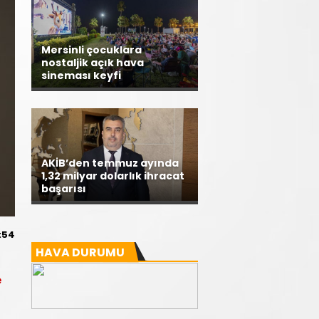
Mersinli çocuklara
nostaljik açık hava
sineması keyfi
AKİB’den temmuz ayında
1,32 milyar dolarlık ihracat
başarısı
:54
HAVA DURUMU
e