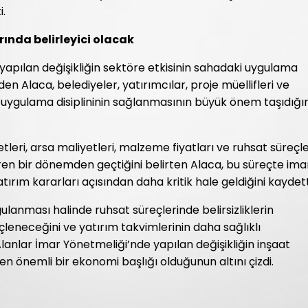
i.
rında belirleyici olacak
yapılan değişikliğin sektöre etkisinin sahadaki uygulama
den Alaca, belediyeler, yatırımcılar, proje müellifleri ve
 uygulama disiplininin sağlanmasının büyük önem taşıdığı
eri, arsa maliyetleri, malzeme fiyatları ve ruhsat süreçle
ren bir dönemden geçtiğini belirten Alaca, bu süreçte ima
rım kararları açısından daha kritik hale geldiğini kaydett
lanması halinde ruhsat süreçlerinde belirsizliklerin
leneceğini ve yatırım takvimlerinin daha sağlıklı
ı Alanlar İmar Yönetmeliği’nde yapılan değişikliğin inşaat
en önemli bir ekonomi başlığı olduğunun altını çizdi.