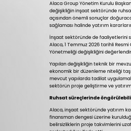
Alaca Group Yönetim Kurulu Başkanı
değişikliğin inşaat sektöründe ruhsa
açısından önemli sonuçlar doğuracağ
sağlaması halinde yatırım kararlarınd
İnşaat sektöründe de faaliyetlerin
Alaca, 1 Temmuz 2026 tarihli Resmi 
Yönetmeliği değişikliğini değerlendir
Yapılan değişikliğin teknik bir mevz
ekonomik bir düzenleme niteliği taşıd
mevcut yapılarda tadilat uygulamala
sektörün proje geliştirme ve yatırı
Ruhsat süreçlerinde öngörülebilir
Alaca, inşaat sektöründe yatırım ka
finansman dengesi üzerine kurulduğu
belirsizliklerin proje takvimlerini uz