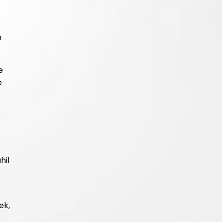
m
e
e
hil
ek,