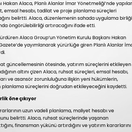
 Hakan Alaca, Planlı Alanlar İmar Yönetmeliği’nde yapıla
t, emsal hesabı, tadilat ve proje planlama süreçleri
ını belirtti. Alaca, düzenlemenin sahada uygulama birliği
a öngörülebilirliği artıracağını ifade etti.
i sürdüren Alaca Group’un Yönetim Kurulu Başkanı Hakan
Gazete’de yayımlanarak yürürlüğe giren Planlı Alanlar İm
di.
uat güncellemesinin ötesinde, yatırım süreçlerini etkileyen
ığının altını çizen Alaca, ruhsat süreçleri, emsal hesabı,
rı ve asansör zorunluluğuna ilişkin yeni hükümlerin,
m planlama süreçlerini doğrudan etkileyeceğini kaydetti.
lik öne çıkıyor
rarlarının uzun vadeli planlama, maliyet hesabı ve
nu belirtti. Alaca, ruhsat süreçlerinde yaşanan
attığını, finansman yükünü artırdığını ve yatırım kararlarını