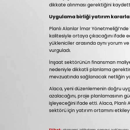
dikkate alınması gerektiğini kaydett
Uygulama birliği yatırım kararla
Planlı Alanlar İmar Yönetmeliği’nde 
kalitesiyle ortaya çıkacağını ifade e
yükleniciler arasında aynı yorum ve
vurguladı.
İnşaat sektörünün finansman maliyetl
nedeniyle dikkatli planlama gerekti
mevzuatında sağlanacak netliğin yatı
Alaca, yeni düzenlemenin doğru uygu
azalacağını, proje planlamasının güç
işleyeceğini ifade etti. Alaca, Planl
sektörü için yatırım ortamını etkiley
Etiket:
ekonomi
,
istihdam
,
sanayi
,
işdünyası
,