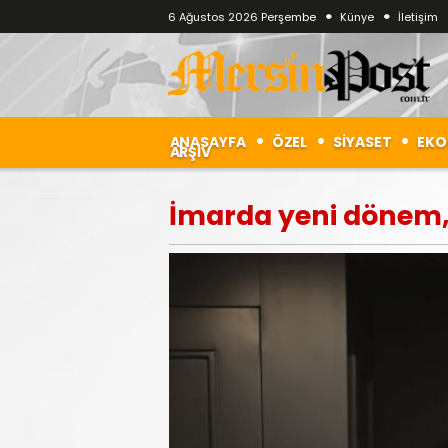
6 Ağustos 2026 Perşembe
Künye
İletişim
ANASAYFA
ÖZEL
SİYASET
EKO
ARŞİV
İmarda yeni dönem,