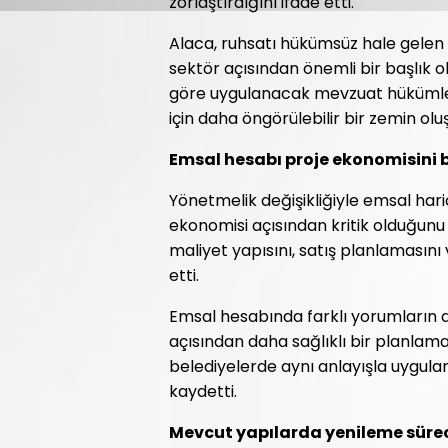
zorlaştırdığını ifade etti.
Alaca, ruhsatı hükümsüz hale gelen
sektör açısından önemli bir başlık 
göre uygulanacak mevzuat hükümleri
için daha öngörülebilir bir zemin oluş
Emsal hesabı proje ekonomisini b
Yönetmelik değişikliğiyle emsal haric
ekonomisi açısından kritik olduğunu
maliyet yapısını, satış planlamasını 
etti.
Emsal hesabında farklı yorumların aza
açısından daha sağlıklı bir planla
belediyelerde aynı anlayışla uygula
kaydetti.
Mevcut yapılarda yenileme sürec