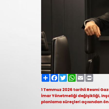
Paylaş
Facebook
Twitter
WhatsApp
Email
Print
1 Temmuz 2026 tarihli Resmi Gaz
İmar Yönetmeliği değişikliği, in
planlama süreçleri açısından önem