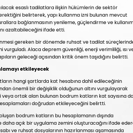
acak esaslı tadilatlara ilişkin hükümlerin de sektör
erektiğini belirterek, yapı kullanma izni bulunan mevcut
 kurallara bağlanmasının yenileme, güçlendirme ve kullanı
ı azaltabileceğini ifade etti.
nmesi gereken bir dönemde ruhsat ve tadilat süreçlerind
 vurguladı. Alaca deprem güvenliği, enerji verimliliği, ısı v
pıların geleceği açısından kritik önem taşıdığını belirtti.
nlamayı etkileyecek
arın hangi şartlarda kat hesabına dahil edileceğinin
sından önemli bir değişiklik olduğunun altını vurgulayarak
i veya ortak alan bulunan bodrum katların kat sayısına da
hesaplamaları doğrudan etkileyeceğini belirtti.
 oluşan bodrum katların bu hesaplamanın dışında
de daha açık bir uygulama zemini oluşturacağını ifade eder
hesabı ve ruhsat dosyalarının hazırlanması aşamasında