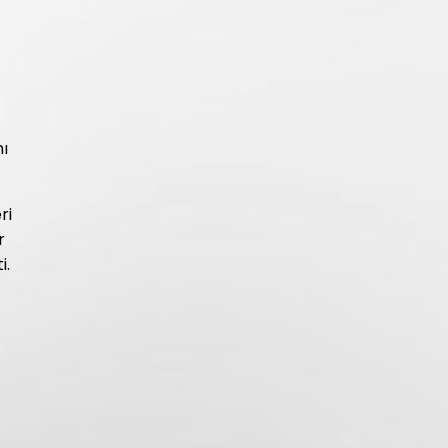
nı
ri
r
i.