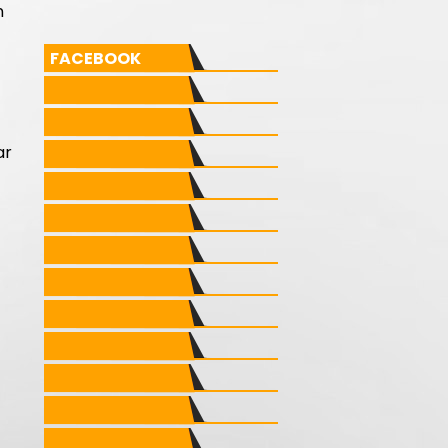
n
FACEBOOK
ar