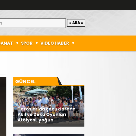
SANAT
SPOR
VİDEO HABER
GÜNCEL
Toroslar’da çocuklardan
Akıl ve Zeka Oyunları
Atölyesi, yoğun