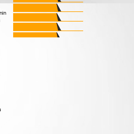
nin
a
e
u