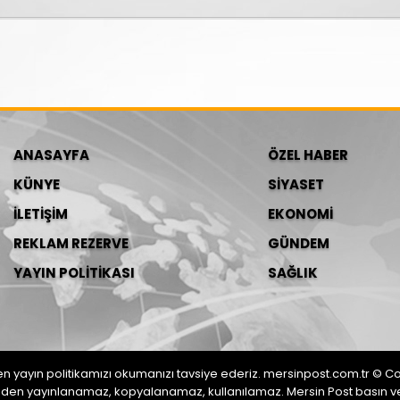
ANASAYFA
ÖZEL HABER
KÜNYE
SİYASET
İLETİŞİM
EKONOMİ
REKLAM REZERVE
GÜNDEM
YAYIN POLİTİKASI
SAĞLIK
en yayın politikamızı okumanızı tavsiye ederiz. mersinpost.com.tr © Co
eden yayınlanamaz, kopyalanamaz, kullanılamaz. Mersin Post basın ve 