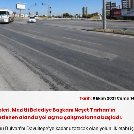
Tarih:
8 Ekim 2021 Cuma 14
leri, Mezitli Belediye Başkanı Neşet Tarhan’ın
retlenen alanda yol açma çalışmalarına başladı.
nü Bulvarı’nı Davultepe’ye kadar uzatacak olan yolun ilk etabı iç