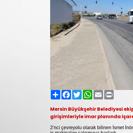
Paylaş
Facebook
Twitter
WhatsApp
Email
Print
Mersin Büyükşehir Belediyesi ekip
girişimleriyle imar planında işa
2'nci çevreyolu olarak bilinen İsmet İnö
iş makinaları çalışmaya başladı.