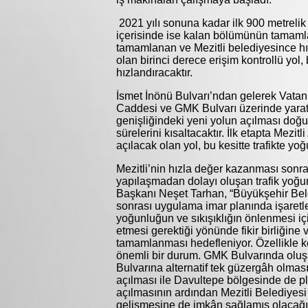
2021 yılı sonuna kadar ilk 900 metrelik
içerisinde ise kalan bölümünün tamaml
tamamlanan ve Mezitli belediyesince hı
olan birinci derece erişim kontrollü yol,
hızlandıracaktır.
İsmet İnönü Bulvarı’ndan gelerek Vata
Caddesi ve GMK Bulvarı üzerinde yaratt
genişliğindeki yeni yolun açılması doğu -
sürelerini kısaltacaktır. İlk etapta Me
açılacak olan yol, bu kesitte trafikte y
Mezitli’nin hızla değer kazanması sonra
yapılaşmadan dolayı oluşan trafik yoğu
Başkanı Neşet Tarhan, “Büyükşehir Bel
sonrası uygulama imar planında işaretl
yoğunluğun ve sıkışıklığın önlenmesi i
etmesi gerektiği yönünde fikir birliğine 
tamamlanması hedefleniyor. Özellikle ke
önemli bir durum. GMK Bulvarında oluşa
Bulvarına alternatif tek güzergâh olma
açılması ile Davultepe bölgesinde de pl
açılmasının ardından Mezitli Belediyesi
gelişmesine de imkân sağlamış olacağı