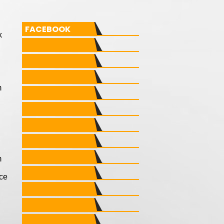
FACEBOOK
k
m
m
ece