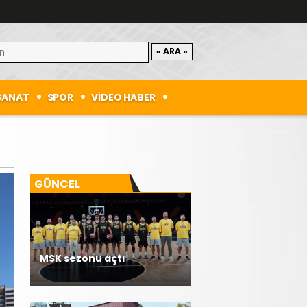
SANAT
SPOR
VİDEO HABER
GÜNCEL
MSK sezonu açtı