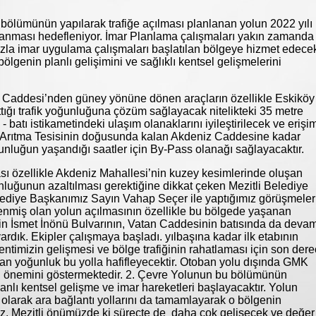
 bölümünün yapılarak trafiğe açılması planlanan yolun 2022 yılı
anması hedefleniyor. İmar Planlama çalışmaları yakın zamanda
zla imar uygulama çalışmaları başlatılan bölgeye hizmet edece
 bölgenin planlı gelişimini ve sağlıklı kentsel gelişmelerini
n Caddesi’nden güney yönüne dönen araçların özellikle Eskiköy
ığı trafik yoğunluğuna çözüm sağlayacak nitelikteki 35 metre
 batı istikametindeki ulaşım olanaklarını iyileştirilecek ve erişi
zitli Arıtma Tesisinin doğusunda kalan Akdeniz Caddesine kadar
oğunluğun yaşandığı saatler için By-Pass olanağı sağlayacaktır.
sı özellikle Akdeniz Mahallesi’nin kuzey kesimlerinde oluşan
nluğunun azaltılması gerektiğine dikkat çeken Mezitli Belediye
ediye Başkanımız Sayın Vahap Seçer ile yaptığımız görüşmeler
enmiş olan yolun açılmasının özellikle bu bölgede yaşanan
çin İsmet İnönü Bulvarının, Vatan Caddesinin batısında da deva
vardık. Ekipler çalışmaya başladı. yılbaşına kadar ilk etabının
ntimizin gelişmesi ve bölge trafiğinin rahatlaması için son der
n yoğunluk bu yolla hafifleyecektir. Otoban yolu dışında GMK
sı önemini göstermektedir. 2. Çevre Yolunun bu bölümünün
anlı kentsel gelişme ve imar hareketleri başlayacaktır. Yolun
 olarak ara bağlantı yollarını da tamamlayarak o bölgenin
z. Mezitli önümüzde ki süreçte de daha çok gelişecek ve değer