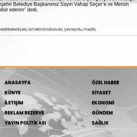
kşehir Belediye Başkanımız Sayın Vahap Seçer’e ve Mersin
kkür ederim" dedi.
zitlibelediyesi
,
ismetinönübulvarı
,
çevreyolu
,
mezitli
,
ANASAYFA
ÖZEL HABER
KÜNYE
SİYASET
İLETİŞİM
EKONOMİ
REKLAM REZERVE
GÜNDEM
YAYIN POLİTİKASI
SAĞLIK