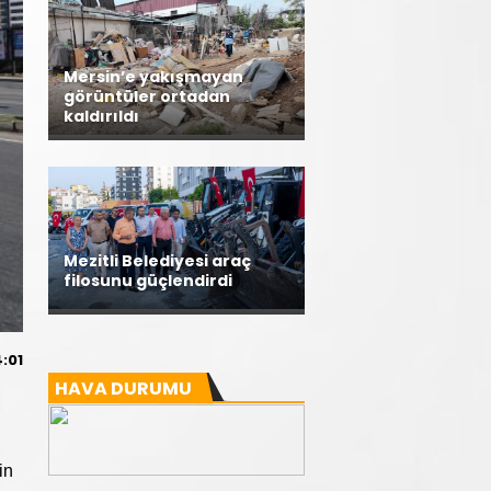
Mersin’e yakışmayan
görüntüler ortadan
kaldırıldı
Mezitli Belediyesi araç
filosunu güçlendirdi
:01
HAVA DURUMU
in