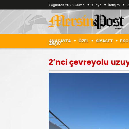
7 Ağustos 2026 Cuma
Künye
İletişim
R
ANASAYFA
ÖZEL
SİYASET
EKO
ARŞİV
2’nci çevreyolu uzu