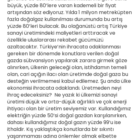
büyük, yüzde 80’lere varan kademeli bir fiyat
artışından söz ediyoruz. Yılda 1 milyon metreküpten
fazla doğalgaz kullanılması durumunda bu artış
yüzde 80’leri bulacak. Bu olağanüstü artış Türkiye
sanayi üretimindeki maliyetleri arttıracak ve
özellikle uluslararası rekabet gücümüzü
azaltacaktır. Türkiye’nin ihracata odaklanması
gereken bir dönemde konutlara verilen doğal
gazda sübvansiyon yapılarak zarara girmek göze
alınırken, ülkenin geleceği olan, istihdamın temeli
olan, cari açığın ilacı olan üretimde doğal gaza bu
desteğin verilmemesi kabul edilemez. Şu anda ülke
ekonomisi ihracata odaklandı. Üretmeden neyi
ihraç edeceksiniz? Ne yazık ki ülkemizi sanayi
üretimi düşük ve orta-düşük ağırlıklı ve çok enerji
ihtiyacı olan bir üretim seviyemiz var. Kullandığımız
elektriğin yüzde 50’si doğal gazdan karşılanırken,
dahası kullandığımız doğal gazın yüzde 99’u ise
ithaldir. Kış yaklaştıkça konutlarda bir sıkıntı
yaşanmaması adına önlemler almak elbette