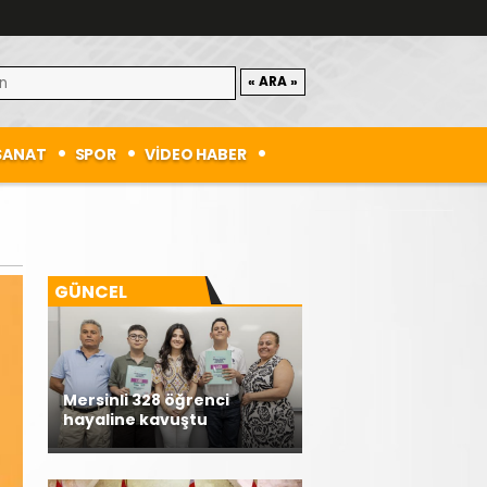
SANAT
SPOR
VİDEO HABER
GÜNCEL
Mersinli 328 öğrenci
hayaline kavuştu