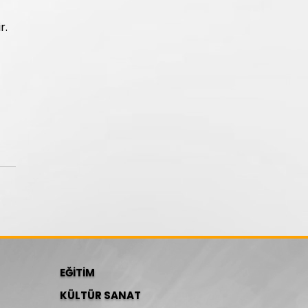
r.
EĞİTİM
KÜLTÜR SANAT