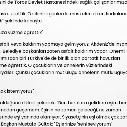
esini de Toros Devlet Hastanesi'ndeki sağlık çalışanlarımız
ke ürettik. O sıkıntılı günlerde maskeleri diken kadınları
ı" şeklinde konuştu.
uza yüzme öğrettik"
falt veya kaldırım yapmaya gelmiyoruz; Akdeniz'de insan
 Belediye başkanları zaten asfalt kaldırım yapar. Önemli
ımızdan biri Türkiye'de de bir ilk olan portatif havuzları
e öğrettik. O çocukların ve annelerin yüzlerindeki
liydiler. Çünkü çocukların mutluluğu annelerin mutluluğuy
mak istemiyoruz"
i olduğuna dikkat çekerek, "Ben buralara gelirken eşim be
anmadan geçemem. Eşinin ne zaman geleceği, ne zaman
lerinde eşi yanında olamıyor. Siyasetçinin eşi olmak çok zor
Başkan Mustafa Gültak; "Eşlerinize 'seni seviyorum'