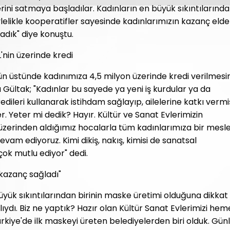
ini satmaya başladılar. Kadınların en büyük sıkıntılarınd
ylelikle kooperatifler sayesinde kadınlarımızın kazanç elde
adık" diye konuştu.
'nin üzerinde kredi
'ün üstünde kadınımıza 4,5 milyon üzerinde kredi verilmesi
Gültak; "Kadınlar bu sayede ya yeni iş kurdular ya da
dileri kullanarak istihdam sağlayıp, ailelerine katkı vermi
er. Yeter mi dedik? Hayır. Kültür ve Sanat Evlerimizin
m üzerinden aldığımız hocalarla tüm kadınlarımıza bir mesl
am ediyoruz. Kimi dikiş, nakış, kimisi de sanatsal
 çok mutlu ediyor" dedi.
 kazanç sağladı"
yük sıkıntılarından birinin maske üretimi olduğuna dikkat
ydı. Biz ne yaptık? Hazır olan Kültür Sanat Evlerimizi he
ürkiye'de ilk maskeyi üreten belediyelerden biri olduk. Gün