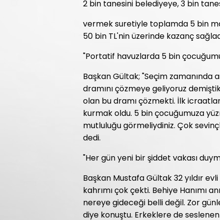
2 bin tanesini belediyeye, 3 bin tan
vermek suretiyle toplamda 5 bin mas
50 bin TL'nin üzerinde kazanç sağlad
"Portatif havuzlarda 5 bin çocuğum
Başkan Gültak; "Seçim zamanında as
dramını çözmeye geliyoruz demiştik.
olan bu dramı çözmekti. İlk icraatlar
kurmak oldu. 5 bin çocuğumuza yüzm
mutluluğu görmeliydiniz. Çok sevinç
dedi.
"Her gün yeni bir şiddet vakası duy
Başkan Mustafa Gültak 32 yıldır evl
kahrımı çok çekti. Behiye Hanımı 
nereye gideceği belli değil. Zor gün
diye konuştu. Erkeklere de seslenen 