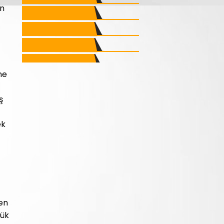
an
ne
ş
ek
men
lük