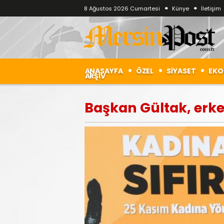
8 Ağustos 2026 Cumartesi
Künye
İletişim
ANASAYFA
ÖZEL
SİYASET
EKO
ARŞİV
Başkan Gültak, erke