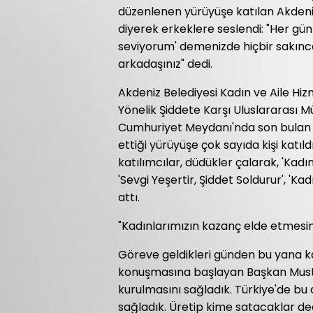
düzenlenen yürüyüşe katılan Akdeniz
diyerek erkeklere seslendi: "Her gün 
seviyorum' demenizde hiçbir sakınca
arkadaşınız" dedi.
Akdeniz Belediyesi Kadın ve Aile Hi
Yönelik Şiddete Karşı Uluslararas
Cumhuriyet Meydanı'nda son bulan b
ettiği yürüyüşe çok sayıda kişi katıl
katılımcılar, düdükler çalarak, 'Kadı
'Sevgi Yeşertir, Şiddet Soldurur', 
attı.
"Kadınlarımızın kazanç elde etmesin
Göreve geldikleri günden bu yana ka
konuşmasına başlayan Başkan Mustafa
kurulmasını sağladık. Türkiye'de bu
sağladık. Üretip kime satacaklar dedi