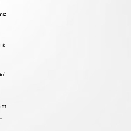
a
mız
lık
du"
nim
"