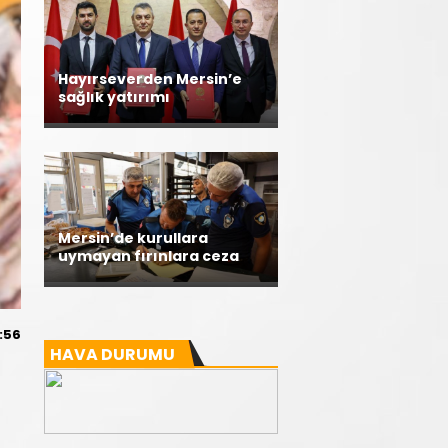
Hayırseverden Mersin’e
sağlık yatırımı
Mersin’de kurullara
uymayan fırınlara ceza
:56
HAVA DURUMU