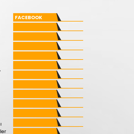
FACEBOOK
,
ı
ler