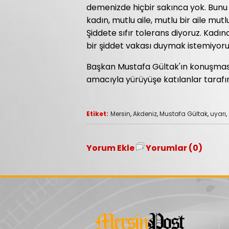
demenizde hiçbir sakınca yok. Bunu s
kadın, mutlu aile, mutlu bir aile mut
Şiddete sıfır tolerans diyoruz. Kadına
bir şiddet vakası duymak istemiyoruz"
Başkan Mustafa Gültak'ın konuşması
amacıyla yürüyüşe katılanlar tarafı
Etiket:
Mersin
,
Akdeniz
,
Mustafa Gültak
,
uyarı
,
Yorum Ekle
Yorumlar (0)