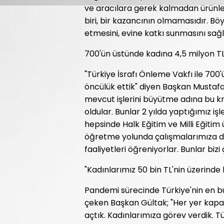
ve aracılara gerek kalmadan ürünler
biri, bir kazancının olmamasıdır. Bö
etmesini, evine katkı sunmasını sağl
700'ün üstünde kadına 4,5 milyon TL
"Türkiye İsrafı Önleme Vakfı ile 700
öncülük ettik" diyen Başkan Mustafa 
mevcut işlerini büyütme adına bu kre
oldular. Bunlar 2 yılda yaptığımız işl
hepsinde Halk Eğitim ve Milli Eğiti
öğretme yolunda çalışmalarımıza dev
faaliyetleri öğreniyorlar. Bunlar bizi
"Kadınlarımız 50 bin TL'nin üzerinde
Pandemi sürecinde Türkiye'nin en bü
çeken Başkan Gültak; "Her yer kapalı
açtık. Kadınlarımıza görev verdik. T