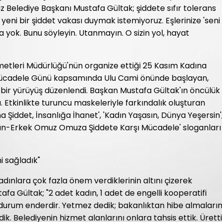
 Belediye Başkanı Mustafa Gültak; şiddete sıfır tolerans
yeni bir şiddet vakası duymak istemiyoruz. Eşlerinize 'seni
 yok. Bunu söyleyin. Utanmayın. O sizin yol, hayat
zmetleri Müdürlüğü'nün organize ettiği 25 Kasım Kadına
ı Mücadele Günü kapsamında Ulu Cami önünde başlayan,
ir yürüyüş düzenlendi. Başkan Mustafa Gültak'ın öncülük
dı. Etkinlikte turuncu maskeleriyle farkındalık oluşturan
na Şiddet, İnsanlığa İhanet', 'Kadın Yaşasın, Dünya Yeşersin'
'Kadın-Erkek Omuz Omuza Şiddete Karşı Mücadele' sloganları
i sağladık"
dınlara çok fazla önem verdiklerinin altını çizerek
 Gültak; "2 adet kadın, 1 adet de engelli kooperatifi
 durum enderdir. Yetmez dedik; bakanlıktan hibe almaların
k. Belediyenin hizmet alanlarını onlara tahsis ettik. Üretti