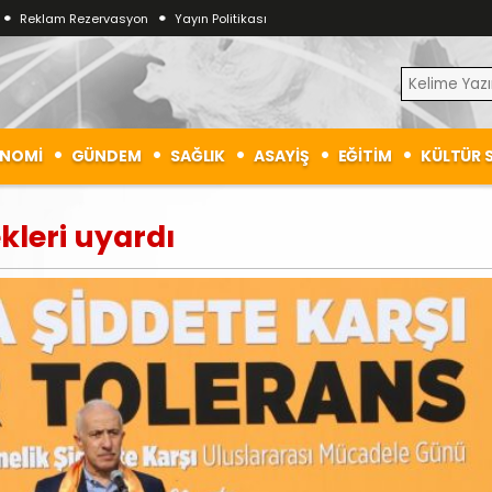
Reklam Rezervasyon
Yayın Politikası
NOMİ
GÜNDEM
SAĞLIK
ASAYİŞ
EĞİTİM
KÜLTÜR 
kleri uyardı