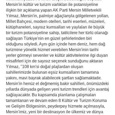
Mersin'in kültür ve turizm varlıkları ile potansiyeline
ilişkin bir açıklama yapan AK Parti Mersin Milletvekili
Yılmaz, Mersin'in, palmiye ağaçlarıyla gölgelenen yolları,
Millet Bahçesi, modern otelleri, tarihi eserleri, müzeleri,
kütüphaneleri, sayısız kumsalları ve yaylaları ile büyük
bir turizm potansiyeline sahip, tatilcilere her türlü olanağı
sağlayan Türkiye'nin en güzel şehirlerinden biri
olduğunu söyledi. Aynı gün içinde hem deniz, hem dağ
turizmine yönelik hizmet verebilen Mersin'inin tarihi
yerler görmeyi sevenler ve kültür aktivitelerine ilgi duyan
misafirleri için de sayısız seçenek sunduğunu aktaran
Yılmaz, "108 km'si doğal plajlardan oluşan
sahillerimizde bulunan eşsiz kumsalların tamamına
yakını, mavi bayrak alabilecek şartları sağlamaktadır.
Mersin'in henüz el değmemiş bakir sahilleri, önümüzdeki
yıllarda dünyada gelişen yeni turizm trendleri için avantaj
sağlayacaktır. Bu kapsamda planlama çalışmaları
tamamlanan ve devam eden 8 Kültür ve Turizm Koruma
ve Gelişim Bölgesinin, peyderpey hizmete açılmasıyla,
Mersin'imiz, yeni bir destinasyon ile ülkemiz ve dünya