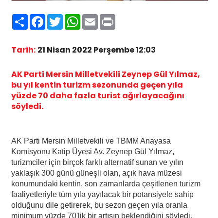
Paylaş
Facebook
Twitter
WhatsApp
Email
Print
Tarih:
21 Nisan 2022 Perşembe 12:03
AK Parti Mersin Milletvekili Zeynep Gül Yılmaz,
bu yıl kentin turizm sezonunda geçen yıla
yüzde 70 daha fazla turist ağırlayacağını
söyledi.
AK Parti Mersin Milletvekili ve TBMM Anayasa
Komisyonu Katip Üyesi Av. Zeynep Gül Yılmaz,
turizmciler için birçok farklı alternatif sunan ve yılın
yaklaşık 300 günü güneşli olan, açık hava müzesi
konumundaki kentin, son zamanlarda çeşitlenen turizm
faaliyetleriyle tüm yıla yayılacak bir potansiyele sahip
olduğunu dile getirerek, bu sezon geçen yıla oranla
minimum yüzde 70'lik bir artışın beklendiğini söyledi.