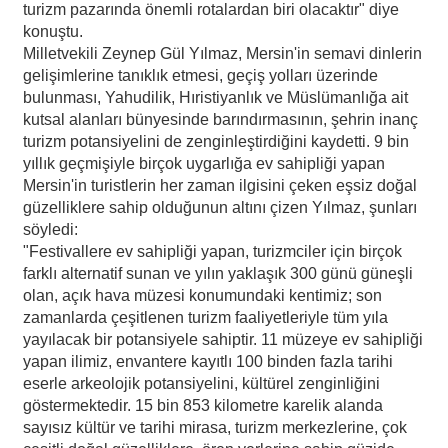
turizm pazarında önemli rotalardan biri olacaktır" diye
konuştu.
Milletvekili Zeynep Gül Yılmaz, Mersin'in semavi dinlerin
gelişimlerine tanıklık etmesi, geçiş yolları üzerinde
bulunması, Yahudilik, Hıristiyanlık ve Müslümanlığa ait
kutsal alanları bünyesinde barındırmasının, şehrin inanç
turizm potansiyelini de zenginleştirdiğini kaydetti. 9 bin
yıllık geçmişiyle birçok uygarlığa ev sahipliği yapan
Mersin'in turistlerin her zaman ilgisini çeken eşsiz doğal
güzelliklere sahip olduğunun altını çizen Yılmaz, şunları
söyledi:
"Festivallere ev sahipliği yapan, turizmciler için birçok
farklı alternatif sunan ve yılın yaklaşık 300 günü güneşli
olan, açık hava müzesi konumundaki kentimiz; son
zamanlarda çeşitlenen turizm faaliyetleriyle tüm yıla
yayılacak bir potansiyele sahiptir. 11 müzeye ev sahipliği
yapan ilimiz, envantere kayıtlı 100 binden fazla tarihi
eserle arkeolojik potansiyelini, kültürel zenginliğini
göstermektedir. 15 bin 853 kilometre karelik alanda
sayısız kültür ve tarihi mirasa, turizm merkezlerine, çok