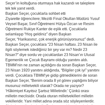
Seçer’in koltuğuna oturmaya hak kazandı ve taleplere
tek tek yanıt verdi.
Başkan Seçer, çocuklarla sohbet etti
Ziyarette öğrencilere; Mezitli Final Okulları Müdürü Yusuf
Veysel Başar, Sınıf Öğretmeni Hülya Özcan ve Resim
Öğretmeni Rukiye Kanter de eşlik etti. Çocuklarla
selamlaşıp “Hoş geldiniz” diyen Başkan
Seçer, “Harikasınız, çok enerjik görünüyorsunuz” dedi.
Başkan Seçer, çocuklara “23 Nisan haftası. 23 Nisan ile
ilgili söylemek istediğiniz bir şey var mı? Nedir 23
Nisan?” diye sordu ve çocuklardan 23 Nisan’ın Ulusal
Egemenlik ve Çocuk Bayramı olduğu yanıtını aldı.
TBMM’nin ne zaman açıldığını da soran Başkan Seçer,
23 Nisan 1920 yanıtını aldığında, “Bilgiler çok iyi” yanıtını
verdi. Çocuklara TBMM’ye gidip gitmediklerini de soran
Başkan Seçer, “Benim orada 8 yıl görev yaptığımı biliyor
musunuz milletvekili olarak? Orada ne yazıyor?
‘Hâkimiyet Kayıtsız Şartsız Milletindir.’ Çünkü orası
milletin meclisidir. Orada oturan milletvekilleri milletin
vekilleridir. Yani millet adına orada söz söyleyenlerdir.