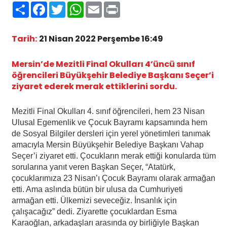
Paylaş
Facebook
Twitter
WhatsApp
Email
Print
Tarih:
21 Nisan 2022 Perşembe 16:49
Mersin’de Mezitli Final Okulları 4’üncü sınıf
öğrencileri Büyükşehir Belediye Başkanı Seçer’i
ziyaret ederek merak ettiklerini sordu.
Mezitli Final Okulları 4. sınıf öğrencileri, hem 23 Nisan
Ulusal Egemenlik ve Çocuk Bayramı kapsamında hem
de Sosyal Bilgiler dersleri için yerel yönetimleri tanımak
amacıyla Mersin Büyükşehir Belediye Başkanı Vahap
Seçer’i ziyaret etti. Çocukların merak ettiği konularda tüm
sorularına yanıt veren Başkan Seçer, “Atatürk,
çocuklarımıza 23 Nisan’ı Çocuk Bayramı olarak armağan
etti. Ama aslında bütün bir ulusa da Cumhuriyeti
armağan etti. Ülkemizi seveceğiz. İnsanlık için
çalışacağız” dedi. Ziyarette çocuklardan Esma
Karaoğlan, arkadaşları arasında oy birliğiyle Başkan