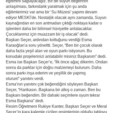
eğitimini sağlayacağız. Bir de suyun değerinin
anlaşılması, farkındalık yaratmak için şu anda
eğitimlerimiz var ama bir ‘Su Müzesi’ yapımı devam
ediyor MESKİ’de. Nostaljik olacak aynı zamanda. Suyun
kaynağından en son arıtmadan çıktığı noktaya kadar o
işlemleri daha bir bilimsel hüviyetle anlatacaklar.
Çocuklarımız için muazzam bir iş olacak” dedi.
Başkan Seçer, ardından koltuğunu verdiği Esma
Karaoğlan'a soru yöneltti. Seçer, “Ben bir çocuk olarak
daha fazla yeşil alan ve oyun parkı istiyorum. Bu
konudaki projelerinizi anlatabilir misiniz Başkanım” dedi.
Esma ise Başkan Seçer’e, “İlk önce ağaç dikerim. Ondan
sonra da parklar için doğru malzemeyi bulurum. Daha
sonra parkı inşa ederim ve yeşillik de yapmış
olurum” yanıtını verdi.
Esma’nın yanıtını çok beğendiğini söyleyen Başkan
Seçer, “Harikasın. Başkana bir alkış o zaman. Ben bu
Başkanı beğendim. Bir dahaki seçimlere oyum tekrar
Esma Başkana” dedi.
Resim Öğretmeni Rukiye Kanter, Başkan Seçer ve Meral
Seçer’in kara kalemle çizilen resimlerinin olduğu tabloyu