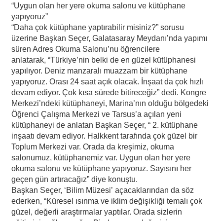
“Uygun olan her yere okuma salonu ve kütüphane
yapıyoruz”
“Daha çok kütüphane yaptırabilir misiniz?” sorusu
üzerine Başkan Seçer, Galatasaray Meydanı’nda yapımı
süren Adres Okuma Salonu’nu öğrencilere
anlatarak, “Türkiye’nin belki de en güzel kütüphanesi
yapılıyor. Deniz manzaralı muazzam bir kütüphane
yapıyoruz. Orası 24 saat açık olacak. İnşaat da çok hızlı
devam ediyor. Çok kısa sürede bitireceğiz” dedi. Kongre
Merkezi’ndeki kütüphaneyi, Marina’nın olduğu bölgedeki
Öğrenci Çalışma Merkezi ve Tarsus’a açılan yeni
kütüphaneyi de anlatan Başkan Seçer, “ 2. kütüphane
inşaatı devam ediyor. Halkkent tarafında çok güzel bir
Toplum Merkezi var. Orada da kreşimiz, okuma
salonumuz, kütüphanemiz var. Uygun olan her yere
okuma salonu ve kütüphane yapıyoruz. Sayısını her
geçen gün artıracağız” diye konuştu.
Başkan Seçer, ‘Bilim Müzesi’ açacaklarından da söz
ederken, “Küresel ısınma ve iklim değişikliği temalı çok
güzel, değerli araştırmalar yaptılar. Orada sizlerin