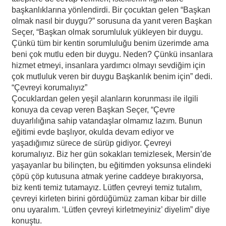
başkanlıklarına yönlendirdi. Bir çocuktan gelen “Başkan
olmak nasıl bir duygu?” sorusuna da yanıt veren Başkan
Seçer, “Başkan olmak sorumluluk yükleyen bir duygu.
Çünkü tüm bir kentin sorumluluğu benim üzerimde ama
beni çok mutlu eden bir duygu. Neden? Çünkü insanlara
hizmet etmeyi, insanlara yardımcı olmayı sevdiğim için
çok mutluluk veren bir duygu Başkanlık benim için” dedi.
“Çevreyi korumalıyız”
Çocuklardan gelen yeşil alanların korunması ile ilgili
konuya da cevap veren Başkan Seçer, “Çevre
duyarlılığına sahip vatandaşlar olmamız lazım. Bunun
eğitimi evde başlıyor, okulda devam ediyor ve
yaşadığımız sürece de sürüp gidiyor. Çevreyi
korumalıyız. Biz her gün sokakları temizlesek, Mersin’de
yaşayanlar bu bilinçten, bu eğitimden yoksunsa elindeki
çöpü çöp kutusuna atmak yerine caddeye bırakıyorsa,
biz kenti temiz tutamayız. Lütfen çevreyi temiz tutalım,
çevreyi kirleten birini gördüğümüz zaman kibar bir dille
onu uyaralım. ‘Lütfen çevreyi kirletmeyiniz’ diyelim” diye
konuştu.