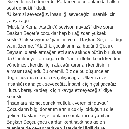
Sizleri temsil edenlerdir. Parlamento bir anlamda halkın
sesi demektir” dedi.
“Ülkemizi seveceğiz. İnsanlığı seveceğiz. İnsanlık için
çalışacağız”
“Mustafa Kemal Atatürk’ü seviyor muyuz?” diye soran
Başkan Seçer’e çocuklar hep bir ağızdan yüksek
sesle “Çok seviyoruz” yanıtını verdi. Başkan Seçer, aldığı
yanıt üzerine, “Atatürk, çocuklarımıza bugünü Çocuk
Bayramı olarak armağan etti ama aslında bütün bir ulusa
da Cumhuriyeti armağan etti. Yani milletin kendi kendini
yönetmesi, kendisi için alacağı kararları kendisinin
almasını sağladı. Bu önemli. Biz de bu düşünceler
doğrultusunda daha çok çalışacağız. Ülkemizi ve
insanlığı daha çok seveceğiz. İnsanlık için çalışacağız.
Huzur, barış, kardeşlik için kavga etmeyeceğiz” diye
konuştu.
“İnsanlara hizmet etmek mutluluk veren bir duygu”
Çocukların bilgi donanımlarının çok iyi olduğunu dile
getiren Başkan Seçer, onların sorularını da yanıtladı.
Başkan Seçer, çocuklardan kent hakkında gelen
taleplere de cevap verirken, isteklerini ilgili daire