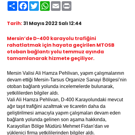
Paylaş
Facebook
Twitter
WhatsApp
Email
Print
Tarih:
31 Mayıs 2022 Salı 12:44
Mersin’de D-400 karayolu trafiğini
rahatlatmak için hayata geçirilen MTOSB
otoban bağlantı yolu temmuz ayında
tamamlanarak hizmete geçiliyor.
Mersin Valisi Ali Hamza Pehlivan, yapım çalışmalarının
devam ettiği Mersin-Tarsus Organize Sanayi Bölgesi’nin
otoban bağlantı yolunda incelemelerde bulunarak,
yetkililerden bilgiler aldı.
Vali Ali Hamza Pehlivan, D-400 Karayolundaki mevcut
ağır taşıt trafiğini azaltmak ve ticaretin daha da
geliştirilmesi amacıyla yapım çalışmaları devam eden
bağlantı yolunda gelinen son aşama hakkında,
Karayolları Bölge Müdürü Mehmet Fidan’dan ve
yüklenici firma yetkililerinden bilgiler aldı.