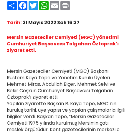
Paylaş
Facebook
Twitter
WhatsApp
Email
Print
Tarih:
31 Mayıs 2022 Salı 16:37
Mersin Gazeteciler Cemiyeti (MGC) yönetimi
Cumhuriyet Başsavcısı Tolgahan Öztoprak’ı
ziyaret etti.
Mersin Gazeteciler Cemiyeti (MGC) Başkanı
Rüstem Kaya Tepe ve Yönetim Kurulu Üyeleri
Mehmet Miras, Abdullah Biçer, Mehmet Selvi ve
Bekir Coşkun Cumhuriyet Başsavcısı Tolgahan
Öztoprak’ı ziyaret etti.
Yapılan ziyarette Başkan R. Kaya Tepe, MGC’nin
kuruluş tarihi, üye yapısı ve yapılan çalışmalarla ilgili
bilgiler verdi. Başkan Tepe, “Mersin Gazeteciler
Cemiyeti 1975 yılında kurulmuş Mersin’in çatı
meslek örgütüdür. Kent gazetecilerinin merkezi o