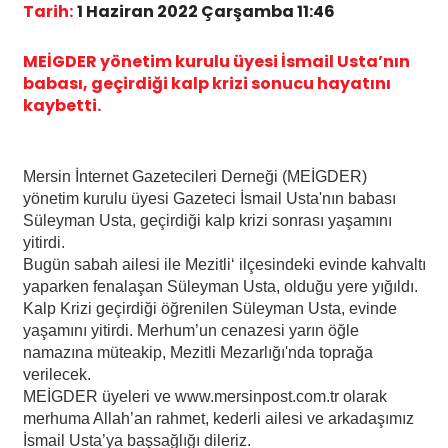
Tarih:
1 Haziran 2022 Çarşamba 11:46
MEİGDER yönetim kurulu üyesi İsmail Usta’nın
babası, geçirdiği kalp krizi sonucu hayatını
kaybetti.
Mersin İnternet Gazetecileri Derneği (MEİGDER)
yönetim kurulu üyesi Gazeteci İsmail Usta'nın babası
Süleyman Usta, geçirdiği kalp krizi sonrası yaşamını
yitirdi.
Bugün sabah ailesi ile Mezitli‘ ilçesindeki evinde kahvaltı
yaparken fenalaşan Süleyman Usta, olduğu yere yığıldı.
Kalp Krizi geçirdiği öğrenilen Süleyman Usta, evinde
yaşamını yitirdi. Merhum’un cenazesi yarın öğle
namazına müteakip, Mezitli Mezarlığı'nda toprağa
verilecek.
MEİGDER üyeleri ve www.mersinpost.com.tr olarak
merhuma Allah’an rahmet, kederli ailesi ve arkadaşımız
İsmail Usta’ya başsağlığı dileriz.