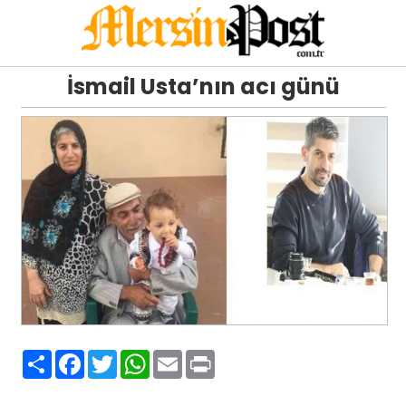
İsmail Usta’nın acı günü
Paylaş
Facebook
Twitter
WhatsApp
Email
Print