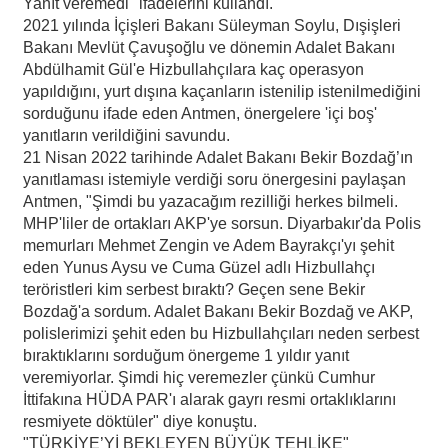
Yanıt veremedi" ifadelerini kullandı.
2021 yılında İçişleri Bakanı Süleyman Soylu, Dışişleri
Bakanı Mevlüt Çavuşoğlu ve dönemin Adalet Bakanı
Abdülhamit Gül'e Hizbullahçılara kaç operasyon
yapıldığını, yurt dışına kaçanların istenilip istenilmediğini
sorduğunu ifade eden Antmen, önergelere 'içi boş'
yanıtların verildiğini savundu.
21 Nisan 2022 tarihinde Adalet Bakanı Bekir Bozdağ’ın
yanıtlaması istemiyle verdiği soru önergesini paylaşan
Antmen, "Şimdi bu yazacağım rezilliği herkes bilmeli.
MHP'liler de ortakları AKP'ye sorsun. Diyarbakır'da Polis
memurları Mehmet Zengin ve Adem Bayrakçı'yı şehit
eden Yunus Aysu ve Cuma Güzel adlı Hizbullahçı
teröristleri kim serbest bıraktı? Geçen sene Bekir
Bozdağ'a sordum. Adalet Bakanı Bekir Bozdağ ve AKP,
polislerimizi şehit eden bu Hizbullahçıları neden serbest
bıraktıklarını sorduğum önergeme 1 yıldır yanıt
veremiyorlar. Şimdi hiç veremezler çünkü Cumhur
İttifakına HÜDA PAR'ı alarak gayrı resmi ortaklıklarını
resmiyete döktüler" diye konuştu.
"TÜRKİYE’Yİ BEKLEYEN BÜYÜK TEHLİKE"