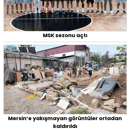
MSK sezonu açtı
Mersin’e yakışmayan görüntüler ortadan
kaldırıldı