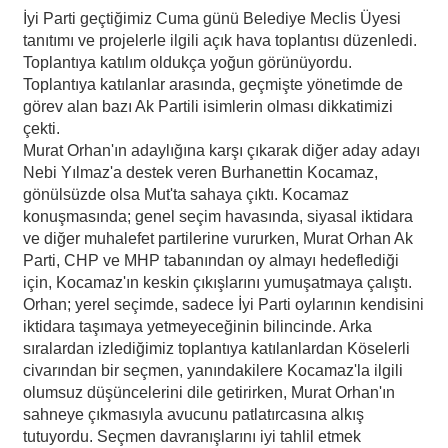
İyi Parti geçtiğimiz Cuma günü Belediye Meclis Üyesi
tanıtımı ve projelerle ilgili açık hava toplantısı düzenledi.
Toplantıya katılım oldukça yoğun görünüyordu.
Toplantıya katılanlar arasında, geçmişte yönetimde de
görev alan bazı Ak Partili isimlerin olması dikkatimizi
çekti.
Murat Orhan'ın adaylığına karşı çıkarak diğer aday adayı
Nebi Yılmaz'a destek veren Burhanettin Kocamaz,
gönülsüzde olsa Mut'ta sahaya çıktı. Kocamaz
konuşmasında; genel seçim havasında, siyasal iktidara
ve diğer muhalefet partilerine vururken, Murat Orhan Ak
Parti, CHP ve MHP tabanından oy almayı hedeflediği
için, Kocamaz'ın keskin çıkışlarını yumuşatmaya çalıştı.
Orhan; yerel seçimde, sadece İyi Parti oylarının kendisini
iktidara taşımaya yetmeyeceğinin bilincinde. Arka
sıralardan izlediğimiz toplantıya katılanlardan Köselerli
civarından bir seçmen, yanındakilere Kocamaz'la ilgili
olumsuz düşüncelerini dile getirirken, Murat Orhan'ın
sahneye çıkmasıyla avucunu patlatırcasına alkış
tutuyordu. Seçmen davranışlarını iyi tahlil etmek