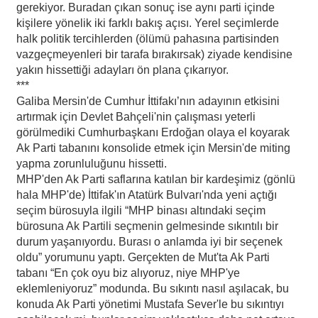
gerekiyor. Buradan çıkan sonuç ise aynı parti içinde
kişilere yönelik iki farklı bakış açısı. Yerel seçimlerde
halk politik tercihlerden (ölümü pahasına partisinden
vazgeçmeyenleri bir tarafa bırakırsak) ziyade kendisine
yakın hissettiği adayları ön plana çıkarıyor.
***
Galiba Mersin'de Cumhur İttifakı’nın adayının etkisini
artırmak için Devlet Bahçeli'nin çalışması yeterli
görülmediki Cumhurbaşkanı Erdoğan olaya el koyarak
Ak Parti tabanını konsolide etmek için Mersin'de miting
yapma zorunluluğunu hissetti.
MHP'den Ak Parti saflarına katılan bir kardeşimiz (gönlü
hala MHP'de) İttifak'ın Atatürk Bulvarı'nda yeni açtığı
seçim bürosuyla ilgili “MHP binası altındaki seçim
bürosuna Ak Partili seçmenin gelmesinde sıkıntılı bir
durum yaşanıyordu. Burası o anlamda iyi bir seçenek
oldu” yorumunu yaptı. Gerçekten de Mut'ta Ak Parti
tabanı “En çok oyu biz alıyoruz, niye MHP'ye
eklemleniyoruz” modunda. Bu sıkıntı nasıl aşılacak, bu
konuda Ak Parti yönetimi Mustafa Sever'le bu sıkıntıyı