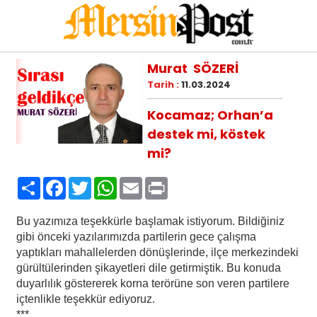
Murat SÖZERİ
Tarih :
11.03.2024
Kocamaz; Orhan’a
destek mi, köstek
mi?
Paylaş
Facebook
Twitter
WhatsApp
Email
Print
Bu yazımıza teşekkürle başlamak istiyorum. Bildiğiniz
gibi önceki yazılarımızda partilerin gece çalışma
yaptıkları mahallelerden dönüşlerinde, ilçe merkezindeki
gürültülerinden şikayetleri dile getirmiştik. Bu konuda
duyarlılık göstererek korna terörüne son veren partilere
içtenlikle teşekkür ediyoruz.
***