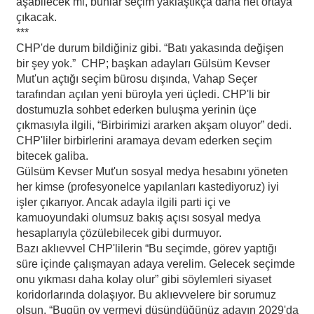
aşabilecek mi, bunlar seçim yaklaştıkça daha net ortaya
çıkacak.
***
CHP'de durum bildiğiniz gibi. “Batı yakasında değişen
bir şey yok.” CHP; başkan adayları Gülsüm Kevser
Mut'un açtığı seçim bürosu dışında, Vahap Seçer
tarafından açılan yeni büroyla yeri üçledi. CHP'li bir
dostumuzla sohbet ederken buluşma yerinin üçe
çıkmasıyla ilgili, “Birbirimizi ararken akşam oluyor” dedi.
CHP'liler birbirlerini aramaya devam ederken seçim
bitecek galiba.
Gülsüm Kevser Mut'un sosyal medya hesabını yöneten
her kimse (profesyonelce yapılanları kastediyoruz) iyi
işler çıkarıyor. Ancak adayla ilgili parti içi ve
kamuoyundaki olumsuz bakış açısı sosyal medya
hesaplarıyla çözülebilecek gibi durmuyor.
Bazı aklıevvel CHP'lilerin “Bu seçimde, görev yaptığı
süre içinde çalışmayan adaya verelim. Gelecek seçimde
onu yıkması daha kolay olur” gibi söylemleri siyaset
koridorlarında dolaşıyor. Bu aklıevvelere bir sorumuz
olsun. “Bugün oy vermeyi düşündüğünüz adayın 2029'da