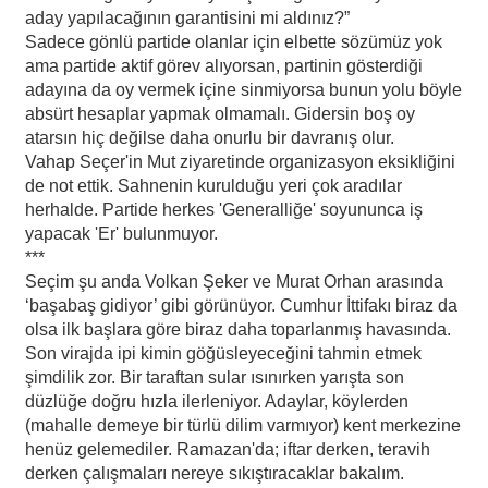
aday yapılacağının garantisini mi aldınız?”
Sadece gönlü partide olanlar için elbette sözümüz yok
ama partide aktif görev alıyorsan, partinin gösterdiği
adayına da oy vermek içine sinmiyorsa bunun yolu böyle
absürt hesaplar yapmak olmamalı. Gidersin boş oy
atarsın hiç değilse daha onurlu bir davranış olur.
Vahap Seçer'in Mut ziyaretinde organizasyon eksikliğini
de not ettik. Sahnenin kurulduğu yeri çok aradılar
herhalde. Partide herkes 'Generalliğe' soyununca iş
yapacak 'Er' bulunmuyor.
***
Seçim şu anda Volkan Şeker ve Murat Orhan arasında
‘başabaş gidiyor’ gibi görünüyor. Cumhur İttifakı biraz da
olsa ilk başlara göre biraz daha toparlanmış havasında.
Son virajda ipi kimin göğüsleyeceğini tahmin etmek
şimdilik zor. Bir taraftan sular ısınırken yarışta son
düzlüğe doğru hızla ilerleniyor. Adaylar, köylerden
(mahalle demeye bir türlü dilim varmıyor) kent merkezine
henüz gelemediler. Ramazan'da; iftar derken, teravih
derken çalışmaları nereye sıkıştıracaklar bakalım.