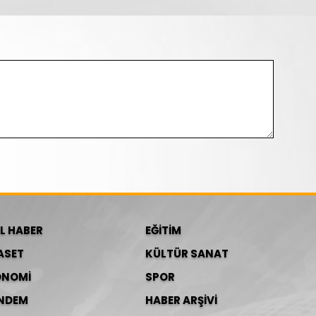
L HABER
EĞİTİM
ASET
KÜLTÜR SANAT
ONOMİ
SPOR
NDEM
HABER ARŞİVİ