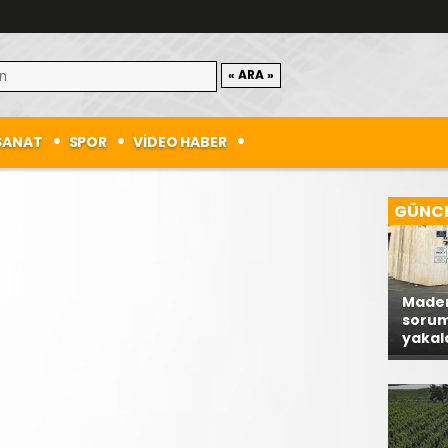
SANAT
SPOR
VİDEO HABER
GÜNC
Maden
soruml
yakal