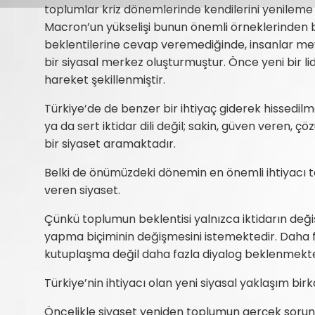
toplumlar kriz dönemlerinde kendilerini yenileme
Macron’un yükselişi bunun önemli örneklerinden b
beklentilerine cevap veremediğinde, insanlar m
bir siyasal merkez oluşturmuştur. Önce yeni bir li
hareket şekillenmiştir.
Türkiye’de de benzer bir ihtiyaç giderek hissedilm
ya da sert iktidar dili değil; sakin, güven veren,
bir siyaset aramaktadır.
Belki de önümüzdeki dönemin en önemli ihtiyacı 
veren siyaset.
Çünkü toplumun beklentisi yalnızca iktidarın deği
yapma biçiminin değişmesini istemektedir. Daha fa
kutuplaşma değil daha fazla diyalog beklenmekte
Türkiye’nin ihtiyacı olan yeni siyasal yaklaşım b
Öncelikle siyaset yeniden toplumun gerçek sorunl