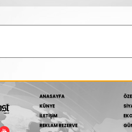
ANASAYFA
ÖZE
KÜNYE
SİY
İLETİŞİM
EK
REKLAM REZERVE
GÜ