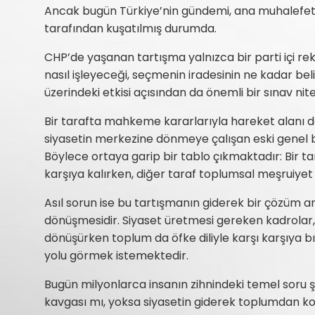
Ancak bugün Türkiye’nin gündemi, ana muhalefet pa
tarafından kuşatılmış durumda.
CHP’de yaşanan tartışma yalnızca bir parti içi rek
nasıl işleyeceği, seçmenin iradesinin ne kadar beli
üzerindeki etkisi açısından da önemli bir sınav nite
Bir tarafta mahkeme kararlarıyla hareket alanı 
siyasetin merkezine dönmeye çalışan eski genel 
Böylece ortaya garip bir tablo çıkmaktadır: Bir ta
karşıya kalırken, diğer taraf toplumsal meşruiyet a
Asıl sorun ise bu tartışmanın giderek bir çözüm a
dönüşmesidir. Siyaset üretmesi gereken kadrolar,
dönüşürken toplum da öfke diliyle karşı karşıya bı
yolu görmek istemektedir.
Bugün milyonlarca insanın zihnindeki temel soru ş
kavgası mı, yoksa siyasetin giderek toplumdan 