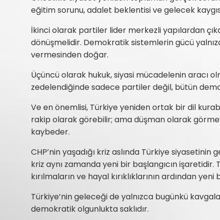
eğitim sorunu, adalet beklentisi ve gelecek kaygıs
İkinci olarak partiler lider merkezli yapılardan ç
dönüşmelidir. Demokratik sistemlerin gücü yalnız
vermesinden doğar.
Üçüncü olarak hukuk, siyasi mücadelenin aracı ol
zedelendiğinde sadece partiler değil, bütün demo
Ve en önemlisi, Türkiye yeniden ortak bir dil kurabi
rakip olarak görebilir; ama düşman olarak görm
kaybeder.
CHP’nin yaşadığı kriz aslında Türkiye siyasetinin 
kriz aynı zamanda yeni bir başlangıcın işaretidir.
kırılmaların ve hayal kırıklıklarının ardından yeni 
Türkiye’nin geleceği de yalnızca bugünkü kavgala
demokratik olgunlukta saklıdır.