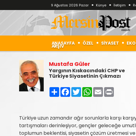
9 Ağustos 2026 Pazar
Künye
İletişim
R
ANASAYFA
ÖZEL
SİYASET
EKO
ARŞİV
Mustafa Güler
Yargının Kıskacındaki CHP ve
Türkiye Siyasetinin Çıkmazı
Paylaş
Facebook
Twitter
WhatsApp
Email
Print
Türkiye uzun zamandır ağır sorunlarla karşı karşı
tartışmaları derinleşiyor, gençler geleceğe umu
toplumun beklentisi, siyasetin çözüm üretmesi ve