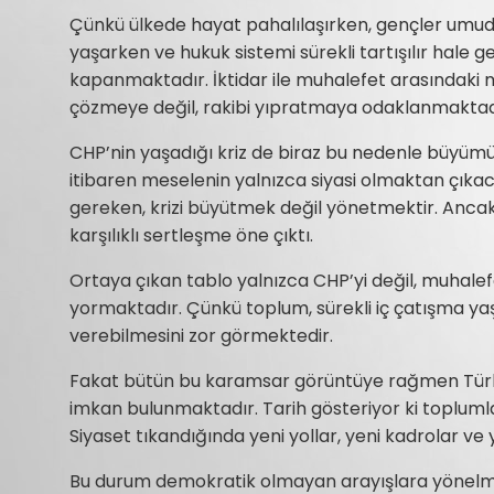
Çünkü ülkede hayat pahalılaşırken, gençler umu
yaşarken ve hukuk sistemi sürekli tartışılır hale ge
kapanmaktadır. İktidar ile muhalefet arasındaki
çözmeye değil, rakibi yıpratmaya odaklanmaktad
CHP’nin yaşadığı kriz de biraz bu nedenle büyümü
itibaren meselenin yalnızca siyasi olmaktan çıka
gereken, krizi büyütmek değil yönetmektir. Ancak
karşılıklı sertleşme öne çıktı.
Ortaya çıkan tablo yalnızca CHP’yi değil, muhal
yormaktadır. Çünkü toplum, sürekli iç çatışma y
verebilmesini zor görmektedir.
Fakat bütün bu karamsar görüntüye rağmen Türki
imkan bulunmaktadır. Tarih gösteriyor ki topluml
Siyaset tıkandığında yeni yollar, yeni kadrolar ve 
Bu durum demokratik olmayan arayışlara yönelm