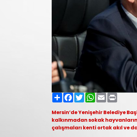
Paylaş
Facebook
Twitter
WhatsApp
Email
Print
Mersin’de Yenişehir Belediye Baş
kalkınmadan sokak hayvanlarını
çalışmaları kenti ortak akıl ve d