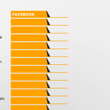
FACEBOOK
re
n
ını