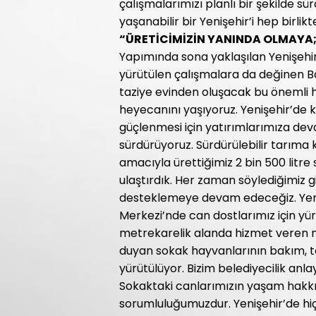
çalışmalarımızı planlı bir şekilde s
yaşanabilir bir Yenişehir’i hep birlik
“ÜRETİCİMİZİN YANINDA OLMAYA;
Yapımında sona yaklaşılan Yenişehir
yürütülen çalışmalara da değinen Ba
taziye evinden oluşacak bu önemli 
heyecanını yaşıyoruz. Yenişehir’de 
güçlenmesi için yatırımlarımıza deva
sürdürüyoruz. Sürdürülebilir tarıma
amacıyla ürettiğimiz 2 bin 500 litr
ulaştırdık. Her zaman söylediğimiz g
desteklemeye devam edeceğiz. Yeniş
Merkezi’nde can dostlarımız için yür
metrekarelik alanda hizmet veren m
duyan sokak hayvanlarının bakım, t
yürütülüyor. Bizim belediyecilik anla
Sokaktaki canlarımızın yaşam hakkın
sorumluluğumuzdur. Yenişehir’de hiçb