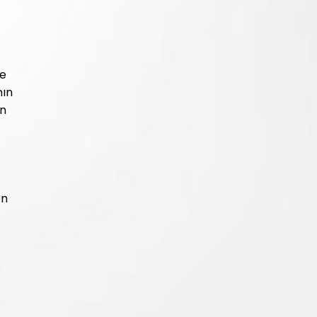
ve
nın
ın
on