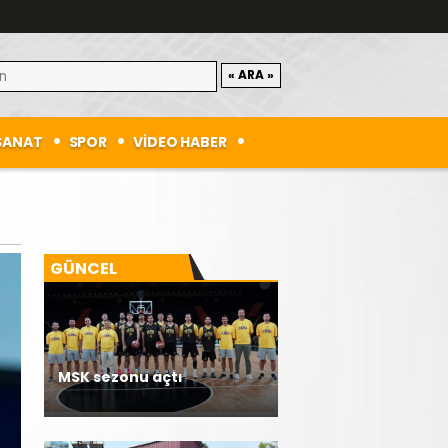
SANAT
SPOR
VİDEO HABER
GÜNCEL
MSK sezonu açtı