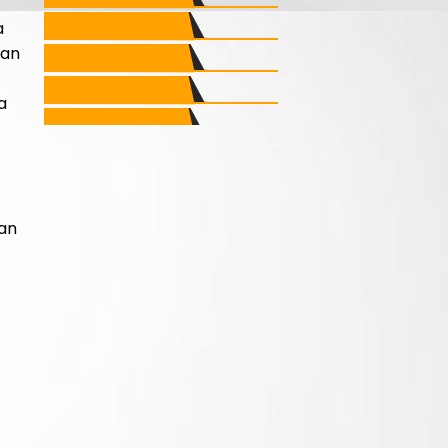
a
dan
a
lan