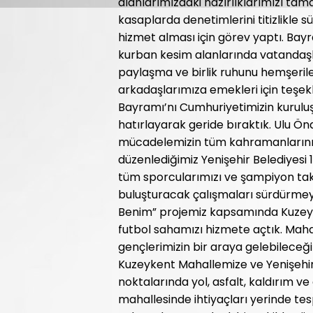
alanlarımızdaki hazırlıklarımızı tam
kasaplarda denetimlerini titizlikle s
hizmet alması için görev yaptı. Ba
kurban kesim alanlarında vatandaş
paylaşma ve birlik ruhunu hemşerile
arkadaşlarımıza emekleri için teşek
Bayramı’nı Cumhuriyetimizin kurulu
hatırlayarak geride bıraktık. Ulu Ö
mücadelemizin tüm kahramanlarını
düzenlediğimiz Yenişehir Belediyesi
tüm sporcularımızı ve şampiyon tak
buluşturacak çalışmaları sürdürmey
Benim” projemiz kapsamında Kuzeyk
futbol sahamızı hizmete açtık. Maha
gençlerimizin bir araya gelebileceğ
Kuzeykent Mahallemize ve Yenişehir’i
noktalarında yol, asfalt, kaldırım ve
mahallesinde ihtiyaçları yerinde tes