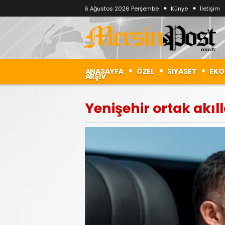
6 Ağustos 2026 Perşembe
Künye
İletişim
ANASAYFA
ÖZEL
SİYASET
EKO
ARŞİV
Yenişehir ortak akıll