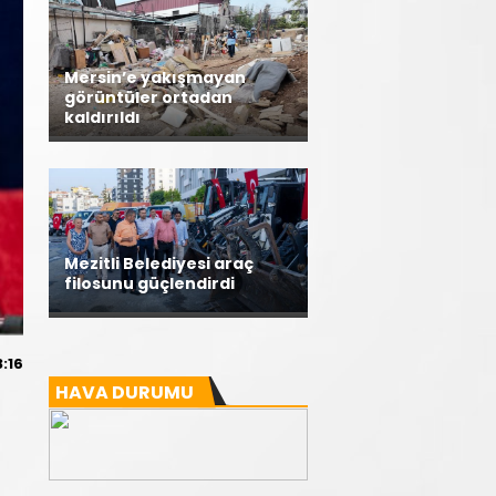
Mersin’e yakışmayan
görüntüler ortadan
kaldırıldı
Mezitli Belediyesi araç
filosunu güçlendirdi
3:16
HAVA DURUMU