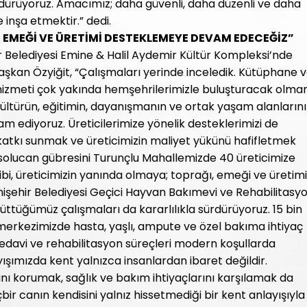
ürdürüyoruz. Amacımız; daha güvenli, daha düzenli ve daha
te inşa etmektir.” dedi.
 EMEĞİ VE ÜRETİMİ DESTEKLEMEYE DEVAM EDECEĞİZ”
 Belediyesi Emine & Halil Aydemir Kültür Kompleksi’nde
şkan Özyiğit, “Çalışmaları yerinde inceledik. Kütüphane 
hizmeti çok yakında hemşehrilerimizle buluşturacak olma
kültürün, eğitimin, dayanışmanın ve ortak yaşam alanların
m ediyoruz. Üreticilerimize yönelik desteklerimizi de
 katkı sunmak ve üreticimizin maliyet yükünü hafifletmek
e solucan gübresini Turunçlu Mahallemizde 40 üreticimize
ibi, üreticimizin yanında olmaya; toprağı, emeği ve üretimi
ehir Belediyesi Geçici Hayvan Bakımevi ve Rehabilitasy
üttüğümüz çalışmaları da kararlılıkla sürdürüyoruz. 15 bin
erkezimizde hasta, yaşlı, ampute ve özel bakıma ihtiyaç
edavi ve rehabilitasyon süreçleri modern koşullarda
yışımızda kent yalnızca insanlardan ibaret değildir.
ı korumak, sağlık ve bakım ihtiyaçlarını karşılamak da
ir canın kendisini yalnız hissetmediği bir kent anlayışıyla