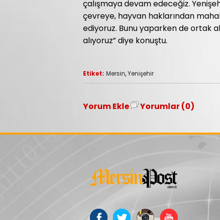
çalışmaya devam edeceğiz. Yenişehi
çevreye, hayvan haklarından mahal
ediyoruz. Bunu yaparken de ortak akl
alıyoruz” diye konuştu.
Etiket:
Mersin
,
Yenişehir
Yorum Ekle
Yorumlar (0)