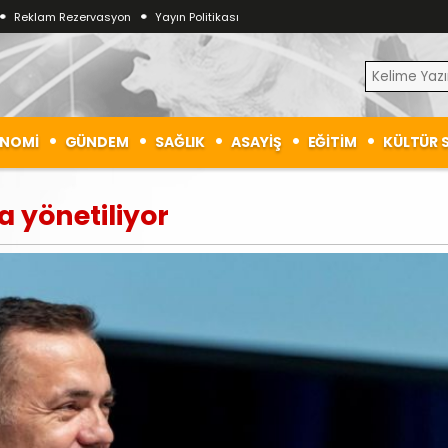
Reklam Rezervasyon
Yayın Politikası
NOMİ
GÜNDEM
SAĞLIK
ASAYİŞ
EĞİTİM
KÜLTÜR 
a yönetiliyor