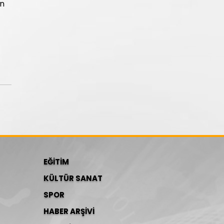
an
EĞİTİM
KÜLTÜR SANAT
SPOR
HABER ARŞİVİ