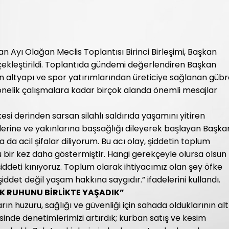
an Ayı Olağan Meclis Toplantısı Birinci Birleşimi, Başkan
çekleştirildi. Toplantıda gündemi değerlendiren Başkan
n altyapı ve spor yatırımlarından üreticiye sağlanan güb
nelik çalışmalara kadar birçok alanda önemli mesajlar
si derinden sarsan silahlı saldırıda yaşamını yitiren
lerine ve yakınlarına başsağlığı dileyerek başlayan Başka
da acil şifalar diliyorum. Bu acı olay, şiddetin toplum
u bir kez daha göstermiştir. Hangi gerekçeyle olursa olsun
şiddeti kınıyoruz. Toplum olarak ihtiyacımız olan şey öfke
iddet değil yaşam hakkına saygıdır.” ifadelerini kullandı.
K RUHUNU BİRLİKTE YAŞADIK”
n huzuru, sağlığı ve güvenliği için sahada olduklarının alt
inde denetimlerimizi artırdık; kurban satış ve kesim