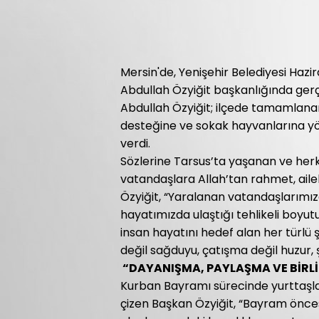
Mersin'de, Yenişehir Belediyesi Hazir
Abdullah Özyiğit başkanlığında ger
Abdullah Özyiğit; ilçede tamamlana
desteğine ve sokak hayvanlarına yö
verdi.
Sözlerine Tarsus’ta yaşanan ve herke
vatandaşlara Allah’tan rahmet, aile
Özyiğit, “Yaralanan vatandaşlarımıza 
hayatımızda ulaştığı tehlikeli boyut
insan hayatını hedef alan her türlü 
değil sağduyu, çatışma değil huzur, ş
“DAYANIŞMA, PAYLAŞMA VE BİRLİ
Kurban Bayramı sürecinde yurttaşları
çizen Başkan Özyiğit, “Bayram önces