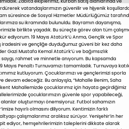
amladık. Zabıta ekiplerimiz, kurban satış alanlarında ve
ürdürerek vatandaşlarımızın güvenilir ve hijyenik koşullard
yram süresince de Sosyal Hizmetler Müdürlüğümüz tarafın
larımıza su ikramında bulunuldu. Bayramın dayanışma,
rimizle birlikte yaşadık. Bu süreçte görev alan tüm çalışm
kür ediyorum. 19 Mayıs Atatürk’ü Anma, Gençlik ve Spor
ş iradesini ve gençliğe duyduğumuz güveni bir kez daha
nder Gazi Mustafa Kemal Atatürk’ü ve bağımsızlık
 saygı, rahmet ve minnetle anıyorum. Bu kapsamda
 19 Mayıs Penaltı Turnuvamızı tamamladık. Turnuvaya katı
ımımız kutluyorum. Çocuklarımızı ve gençlerimizi sporla
e devam edeceğiz. Bu anlayışla, “Mahalle Benim, Saha
ent Mahallemizde çocuklarımız için hayata geçirdiğimiz
llelerimizde çocuklarımızın güvenle spor yapabileceği,
i alanlar oluşturmayı önemsiyoruz. Futbol sahamızın
mize hayırlı olmasını diliyorum. Kentimizin farklı
 altyapı çalışmalarımız aralıksız sürüyor. Yenişehir’in her
pit ediyor, hemşehrilerimizin taleplerini dikkate alarak