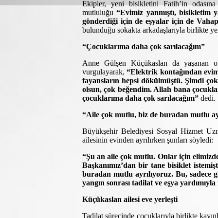
Ekipler, yeni bisikletini Fatih’in odasına
mutluluğu
“
Evimiz yanmıştı, bisikletim y
gönderdiği için de eşyalar için de Vah
bulunduğu sokakta arkadaşlarıyla birlikte yeni
“Çocuklarıma daha çok sarılacağım”
Anne Gülşen Küçükaslan da yaşanan olay
vurgulayarak,
“Elektrik kontağından evimi
fayansların hepsi dökülmüştü. Şimdi çok
olsun, çok beğendim. Allah bana çocuklar
çocuklarıma daha çok sarılacağım”
dedi.
“Aile çok mutlu, biz de buradan mutlu ay
Büyükşehir Belediyesi Sosyal Hizmet Uzma
ailesinin evinden ayrılırken şunları söyledi:
“Şu an aile çok mutlu. Onlar için elimiz
Başkanımız’dan bir tane bisiklet istemiş
buradan mutlu ayrılıyoruz. Bu, sadece 
yangın sonrası tadilat ve eşya yardımıyla i
Küçükaslan ailesi eve yerleşti
Tadilat sürecinde çocuklarıyla birlikte kayı