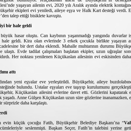
lesi’nde yaşayan ailenin evi, 2020 yılı Aralık ayında elektrik kontağı
kşehir ekipleri evi yeniledi, aileye eşya ve Halk Kart desteği verdi. 
en talep ettiği bisiklete kavuştu.
yi bir hale geldi
 büyük hasar oluştu. Can kaybının yaşanmadığı yangında duvarlar i
z hale geldi. Kira olan evlerinde 3 erkek çocukla birlikte yaşayan 
cadelesine bir dert daha eklendi. Mahalle muhtarının durumu Büyükş
e ulaştı. Evde tadilat çalışmaları başlatan ekipler, uzun uğraşlar so
ldırdı. Her noktası yenilenen Küçükaslan ailesinin evi eskisinden daha
dımı attı
dından yeni eşyalar eve yerleştirildi. Büyükşehir, aileye buzdolabı
steğinde bulundu. Ustalar eşyaları eve taşıyıp kurulumunu gerçekleşti
şehir, Küçükaslan ailesini evlerine davet etti. Gözlerini kapatarak 
nlık yaşadı. Anne Gülşen Küçükaslan uzun süre gözlerine inanamazken, 
 sürprizle daha karşılaştı.
erdi
len evin küçük çocuğu Fatih, Büyükşehir Belediye Başkanı’na “
Va
”
cümleleriyle seslenmişti. Başkan Seçer, Fatih’in talebini yerine geti