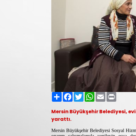
Paylaş
Facebook
Twitter
WhatsApp
Email
Print
Mersin Büyükşehir Belediyesi, ev
yarattı.
Mersin Büyükşehir Belediyesi Sosyal Hizmet
onarım çalışmalarıyla yenileyip eşya de