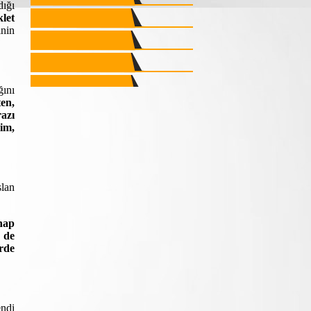
dığı
klet
inin
ını
ten,
azı
ğim,
slan
ahap
z de
rde
endi