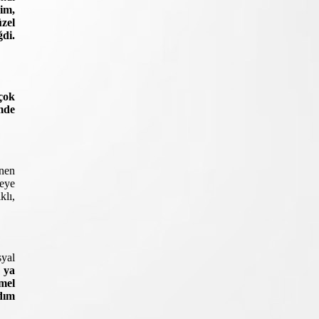
im,
zel
di.
çok
mde
enen
leye
klı,
syal
k ya
mel
dım