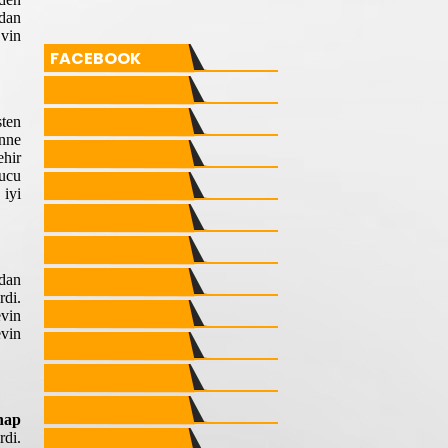
ndan
Evin
FACEBOOK
sten
anne
ehir
nucu
 iyi
ndan
rdi.
evin
evin
hap
rdi.