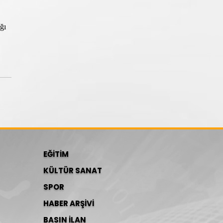
ğı
EĞİTİM
KÜLTÜR SANAT
SPOR
HABER ARŞİVİ
BASIN İLAN