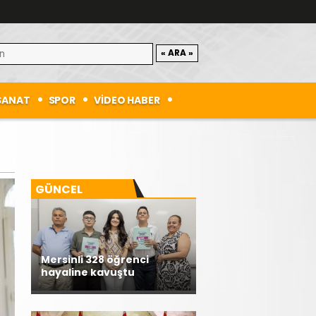
SANAT
SPOR
VİDEO HABER
GÜNCEL
Mersinli 328 öğrenci
hayaline kavuştu