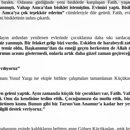
 bıraktı. Odasına girdiğinde yeni bisikletle karşılaşan Fatih, yaşa
anmıştı. Vahap Amca’dan bisiklet istemiştim. Evimizi yaptı. Bisi
ap Amca’ya çok teşekkür ederim”
cümleleriyle dile getirdi. Fatih, ev
 bisikletinin tadını çıkardı.
ın ardından yenilenen evlerinde çocuklarına daha sıkı sarılacağ
z yanmıştı. Bir felaket gelip bizi vurdu. Eskiden de harabeydi za
 temiz oldu, Başkanımız’dan da emeği geçen herkesten de Allah r
ımın acısını göstermedi, onlarla artık daha güzel zaman geçirece
rılıyoruz”
nı Yusuf Yazgı ise ekiple birlikte çalışmaları tamamlanan Küçüka
den geleni yaptık. Aynı zamanda küçük bir çocukları var, Fatih. V
ti. Onu da kendisine teslim ettik. Çocuğumuzu da mutlu ettik, bi
görünen kısmı. Bunun gibi biz Tarsus’tan Anamur’a kadar her ye
lgili destek veriyoruz.”
nbabasının evinde kaldıklarını belirten anne Gülşen Küçükaslan, artık k