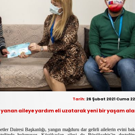
Tarih:
26 Şubat 2021 Cuma 22
i yanan aileye yardım eli uzatarak yeni bir yaşam ala
ler Dairesi Başkanlığı, yangın mağduru dar gelirli ailelerin evini ba
steğinde bulunuyor. Küçükaslan ailesi de Büyükşehir’in desteğin