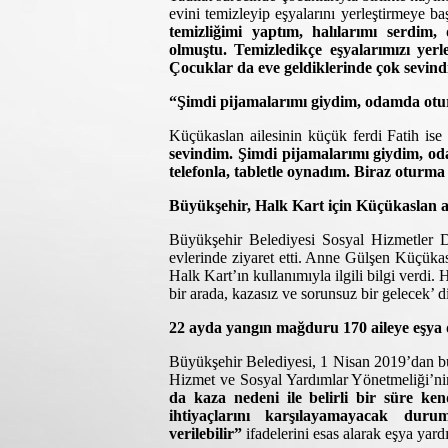
evini temizleyip eşyalarını yerleştirmeye ba
temizliğimi yaptım, halılarımı serdim,
olmuştu. Temizledikçe eşyalarımızı yer
Çocuklar da eve geldiklerinde çok sevind
“Şimdi pijamalarımı giydim, odamda ot
Küçükaslan ailesinin küçük ferdi Fatih ise
sevindim. Şimdi pijamalarımı giydim, o
telefonla, tabletle oynadım. Biraz oturm
Büyükşehir, Halk Kart için Küçükaslan ail
Büyükşehir Belediyesi Sosyal Hizmetler Da
evlerinde ziyaret etti. Anne Gülşen Küçükasl
Halk Kart’ın kullanımıyla ilgili bilgi verdi. 
bir arada, kazasız ve sorunsuz bir gelecek’ dil
22 ayda yangın mağduru 170 aileye eşya d
Büyükşehir Belediyesi, 1 Nisan 2019’dan b
Hizmet ve Sosyal Yardımlar Yönetmeliği’n
da kaza nedeni ile belirli bir süre ke
ihtiyaçlarını karşılayamayacak dur
verilebilir”
ifadelerini esas alarak eşya yardı