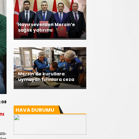
Hayırseverden Mersin’e
sağlık yatırımı
Mersin’de kurullara
uymayan fırınlara ceza
:08
HAVA DURUMU
nı
kım-
den