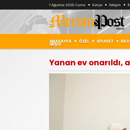
7 Ağustos 2026 Cuma
Künye
İletişim
R
ANASAYFA
ÖZEL
SİYASET
EKO
ARŞİV
Yanan ev onarıldı, a