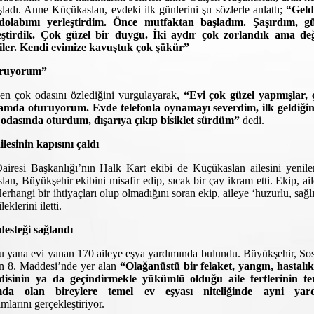
şladı. Anne Küçükaslan, evdeki ilk günlerini şu sözlerle anlattı;
“Geld
 dolabımı yerleştirdim. Önce mutfaktan başladım. Şaşırdım, gü
leştirdik. Çok güzel bir duygu. İki aydır çok zorlandık ama değ
iler. Kendi evimize kavuştuk çok şükür”
uruyorum”
 en çok odasını özlediğini vurgulayarak,
“Evi çok güzel yapmışlar, 
damda oturuyorum. Evde telefonla oynamayı severdim, ilk geldiği
a odasında oturdum, dışarıya çıkıp bisiklet sürdüm”
dedi.
esinin kapısını çaldı
iresi Başkanlığı’nın Halk Kart ekibi de Küçükaslan ailesini yenil
an, Büyükşehir ekibini misafir edip, sıcak bir çay ikram etti. Ekip, ai
Herhangi bir ihtiyaçları olup olmadığını soran ekip, aileye ‘huzurlu, sağlı
eklerini iletti.
esteği sağlandı
u yana evi yanan 170 aileye eşya yardımında bulundu. Büyükşehir, So
in 8. Maddesi’nde yer alan
“Olağanüstü bir felaket, yangın, hastalı
ndisinin ya da geçindirmekle yükümlü olduğu aile fertlerinin te
umda olan bireylere temel ev eşyası niteliğinde ayni yar
mlarını gerçekleştiriyor.