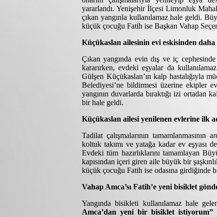
yararlandı. Yenişehir İlçesi Limonluk Mahal
çıkan yangınla kullanılamaz hale geldi. Büyü
küçük çocuğu Fatih ise Başkan Vahap Seçer’d
Küçükaslan ailesinin evi eskisinden daha i
Çıkan yangında evin dış ve iç cephesinde
kararırken, evdeki eşyalar da kullanılama
Gülşen Küçükaslan’ın kalp hastalığıyla mü
Belediyesi’ne bildirmesi üzerine ekipler ev
yangının duvarlarda bıraktığı izi ortadan ka
bir hale geldi.
Küçükaslan ailesi yenilenen evlerine ilk a
Tadilat çalışmalarının tamamlanmasının ar
koltuk takımı ve yatağa kadar ev eşyası de
Evdeki tüm hazırlıklarını tamamlayan Büyük
kapısından içeri giren aile büyük bir şaşkı
küçük çocuğu Fatih ise odasına girdiğinde bir
Vahap Amca’sı Fatih’e yeni bisiklet gönd
Yangında bisikleti kullanılamaz hale ge
Amca’dan yeni bir bisiklet istiyorum