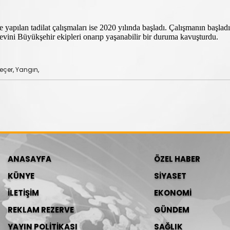
e yapılan tadilat çalışmaları ise 2020 yılında başladı. Çalışmanın başladı
vini Büyükşehir ekipleri onarıp yaşanabilir bir duruma kavuşturdu.
eçer
,
Yangın
,
ANASAYFA
ÖZEL HABER
KÜNYE
SİYASET
İLETİŞİM
EKONOMİ
REKLAM REZERVE
GÜNDEM
YAYIN POLİTİKASI
SAĞLIK